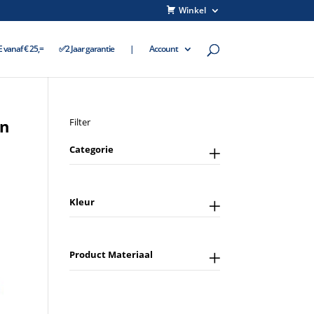
Winkel
vanaf € 25,=
✅2 Jaar garantie
|
Account
in
Filter
Categorie
Kleur
Product Materiaal