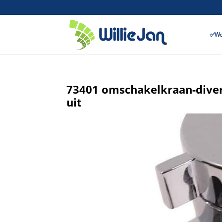
✅Wer
73401 omschakelkraan-divert
uit