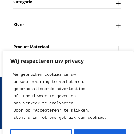
Categorie
Kleur
Product Materiaal
Wij respecteren uw privacy
We gebruiken cookies om uw 
browse-ervaring te verbeteren, 
FAQ
Contact
Over ons
Tips en Nieuws
gepersonaliseerde advertenties
Fotowedstrijd
Leverings en betaalinformatie
of inhoud weer te geven en
Herroepingsrecht
Retour sturen
Garantie & Klachten
ons verkeer te analyseren. 
Algemene voorwaarden
Disclaimer
Privacy statement
Door op "Accepteren" te klikken, 
stemt u in met ons gebruik van cookies.
2004 - 2026 © WillieJan®