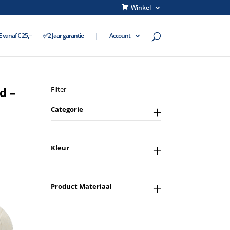
Winkel
vanaf € 25,=
✅2 Jaar garantie
|
Account
d –
Filter
Categorie
Kleur
Product Materiaal