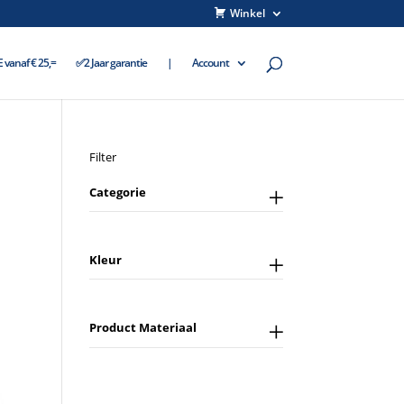
Winkel
vanaf € 25,=
✅2 Jaar garantie
|
Account
Filter
Categorie
Kleur
Product Materiaal