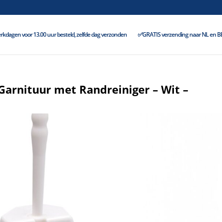
kdagen voor 13.00 uur besteld, zelfde dag verzonden
✅GRATIS verzending naar NL en BE 
 Garnituur met Randreiniger – Wit –