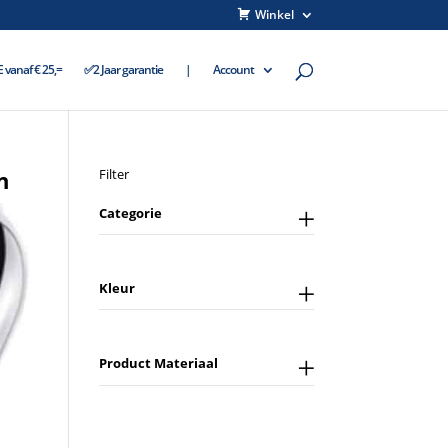
Winkel
vanaf € 25,=
✅2 Jaar garantie
|
Account
n
Filter
Categorie
Kleur
Product Materiaal