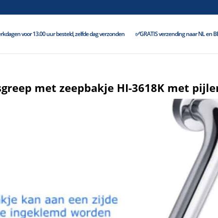
kdagen voor 13.00 uur besteld, zelfde dag verzonden
✅GRATIS verzending naar NL en BE 
sgreep met zeepbakje HI-3618K met pijle