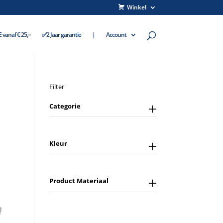
Winkel
vanaf € 25,=
✅2 Jaar garantie
|
Account
Filter
Categorie
Kleur
Product Materiaal