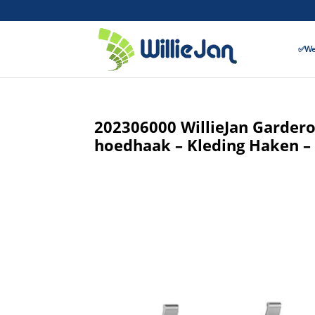
✅Wer
202306000 WillieJan Garder
hoedhaak – Kleding Haken –