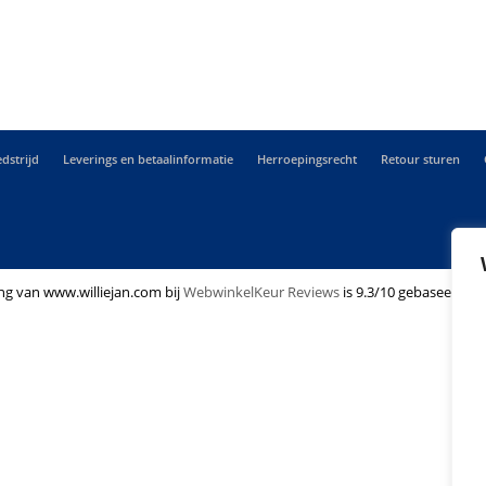
dstrijd
Leverings en betaalinformatie
Herroepingsrecht
Retour sturen
ng van www.williejan.com bij
WebwinkelKeur Reviews
is 9.3/10 gebaseerd op