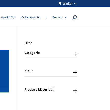
Winkel
vanaf € 25,=
✅2 Jaar garantie
|
Account
Filter
Categorie
Kleur
Product Materiaal