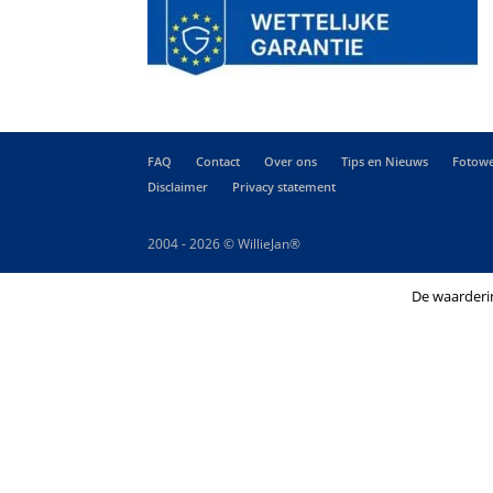
FAQ
Contact
Over ons
Tips en Nieuws
Fotowe
Disclaimer
Privacy statement
2004 - 2026 © WillieJan®
De waarderi