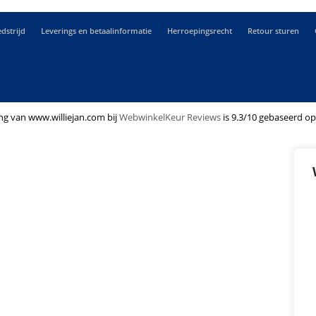
dstrijd
Leverings en betaalinformatie
Herroepingsrecht
Retour sturen
ng van www.williejan.com bij
WebwinkelKeur Reviews
is 9.3/10 gebaseerd op