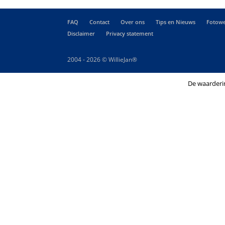
FAQ
Contact
Over ons
Tips en Nieuws
Fotowe
Disclaimer
Privacy statement
2004 - 2026 © WillieJan®
De waarderi