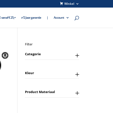
Winkel
vanaf € 25,=
✅2 Jaar garantie
|
Account
Filter
Categorie
Kleur
Product Materiaal