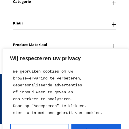
Categorie
Kleur
Product Materiaal
Wij respecteren uw privacy
We gebruiken cookies om uw 
browse-ervaring te verbeteren, 
FAQ
Contact
Over ons
Tips en Nieuws
gepersonaliseerde advertenties
Fotowedstrijd
Leverings en betaalinformatie
of inhoud weer te geven en
Herroepingsrecht
Retour sturen
Garantie & Klachten
ons verkeer te analyseren. 
Algemene voorwaarden
Disclaimer
Privacy statement
Door op "Accepteren" te klikken, 
stemt u in met ons gebruik van cookies.
2004 - 2026 © WillieJan®