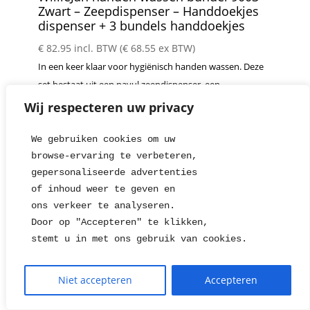
Zwart – Zeepdispenser – Handdoekjes
dispenser + 3 bundels handdoekjes
€
82.95
incl. BTW (
€
68.55
ex BTW)
In een keer klaar voor hygiënisch handen wassen. Deze
set bestaat uit een navul zeepdispenser, een
handdoekjes dispenser en 3 bundels met elk 160
Wij respecteren uw privacy
handdoekjes. In de zeepdispenser kun je je eigen
vloeibare zeep gieten.
We gebruiken cookies om uw 
browse-ervaring te verbeteren, 
In winkelwagen
Snelle weergave
gepersonaliseerde advertenties
of inhoud weer te geven en
ons verkeer te analyseren. 
Door op "Accepteren" te klikken, 
1
2
→
stemt u in met ons gebruik van cookies.
Niet accepteren
Accepteren