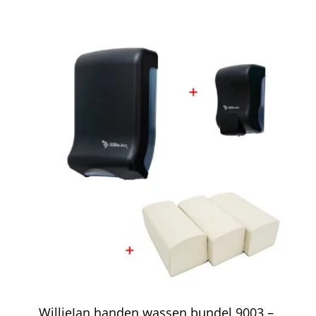
WillieJan handen wassen bundel 9003 –