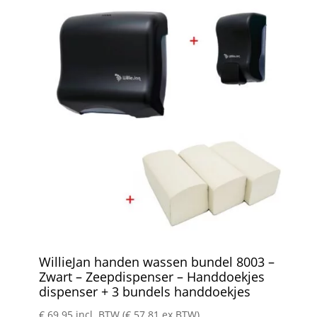
WillieJan handen wassen bundel 8003 –
Zwart – Zeepdispenser – Handdoekjes
dispenser + 3 bundels handdoekjes
€
69.95
incl. BTW (
€
57.81
ex BTW)