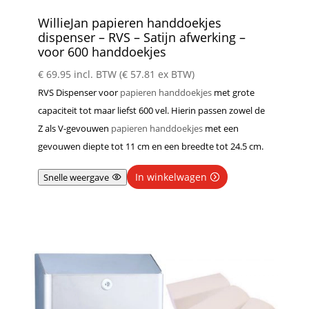
WillieJan papieren handdoekjes
dispenser – RVS – Satijn afwerking –
voor 600 handdoekjes
€
69.95
incl. BTW (
€
57.81
ex BTW)
RVS Dispenser voor
papieren handdoekjes
met grote
capaciteit tot maar liefst 600 vel. Hierin passen zowel de
Z als V-gevouwen
papieren handdoekjes
met een
gevouwen diepte tot 11 cm en een breedte tot 24.5 cm.
In winkelwagen
Snelle weergave