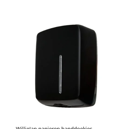
WillieJan papieren handdoekjes