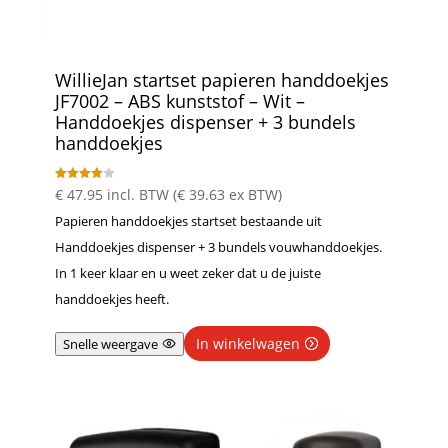
WillieJan startset papieren handdoekjes
JF7002 – ABS kunststof – Wit –
Handdoekjes dispenser + 3 bundels
handdoekjes
Gewaarde
€
47.95
incl. BTW (
€
39.63
ex BTW)
erd
4.00
Papieren handdoekjes startset bestaande uit
uit 5
Handdoekjes dispenser + 3 bundels vouwhanddoekjes.
In 1 keer klaar en u weet zeker dat u de juiste
handdoekjes heeft.
In winkelwagen
Snelle weergave