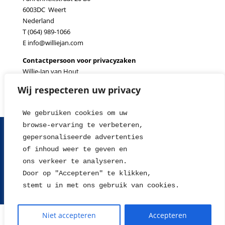
6003DC Weert
Nederland
T (064) 989-1066
E info@williejan.com
Contactpersoon voor privacyzaken
Willie-Jan van Hout
Wij respecteren uw privacy
We gebruiken cookies om uw 
browse-ervaring te verbeteren, 
FAQ
Contact
Over ons
Tips en Nieuws
gepersonaliseerde advertenties
Fotowedstrijd
Leverings en betaalinformatie
of inhoud weer te geven en
Herroepingsrecht
Retour sturen
Garantie & Klachten
ons verkeer te analyseren. 
Algemene voorwaarden
Disclaimer
Privacy statement
Door op "Accepteren" te klikken, 
stemt u in met ons gebruik van cookies.
2004 - 2026 © WillieJan®
De waardering van www.williejan.com bij
Niet accepteren
WebwinkelKeur Reviews
Accepteren
is