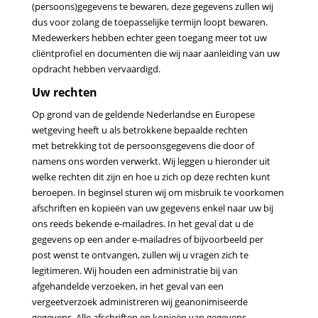
(persoons)gegevens te bewaren, deze gegevens zullen wij
dus voor zolang de toepasselijke
termijn loopt bewaren.
Medewerkers hebben echter geen toegang meer tot uw
cliëntprofiel en documenten die
wij naar aanleiding van uw
opdracht hebben vervaardigd.
Uw rechten
Op grond van de geldende Nederlandse en Europese
wetgeving heeft u als betrokkene bepaalde rechten
met
betrekking tot de persoonsgegevens die door of
namens ons worden verwerkt. Wij leggen u hieronder uit
welke
rechten dit zijn en hoe u zich op deze rechten kunt
beroepen.
In beginsel sturen wij om misbruik te voorkomen
afschriften en kopieën van uw gegevens enkel naar uw bij
ons
reeds bekende e-mailadres. In het geval dat u de
gegevens op een ander e-mailadres of bijvoorbeeld per
post
wenst te ontvangen, zullen wij u vragen zich te
legitimeren. Wij houden een administratie bij van
afgehandelde
verzoeken, in het geval van een
vergeetverzoek administreren wij geanonimiseerde
gegevens. Alle afschriften en
kopieën van gegevens