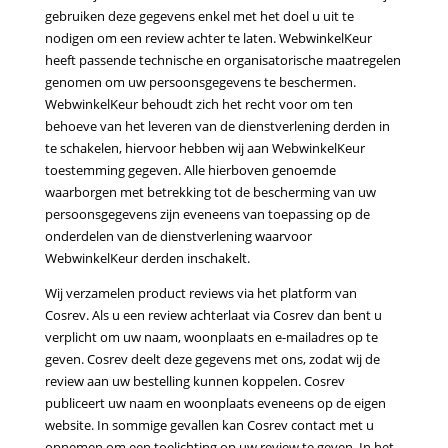
gebruiken deze gegevens enkel met het doel u uit te
nodigen om
een review achter te laten. WebwinkelKeur
heeft passende technische en organisatorische maatregelen
genomen
om uw persoonsgegevens te beschermen.
WebwinkelKeur behoudt zich het recht voor om ten
behoeve van het
leveren van de dienstverlening derden in
te schakelen, hiervoor hebben wij aan WebwinkelKeur
toestemming
gegeven. Alle hierboven genoemde
waarborgen met betrekking tot de bescherming van uw
persoonsgegevens zijn
eveneens van toepassing op de
onderdelen van de dienstverlening waarvoor
WebwinkelKeur derden inschakelt.
Wij verzamelen product reviews via het platform van
Cosrev. Als u een review achterlaat via Cosrev dan bent u
verplicht om uw naam, woonplaats en e-mailadres op te
geven. Cosrev deelt deze gegevens met ons, zodat wij de
review aan uw bestelling kunnen koppelen. Cosrev
publiceert uw naam en woonplaats eveneens op de eigen
website. In sommige gevallen kan Cosrev contact met u
opnemen om een toelichting op uw review te geven. In het