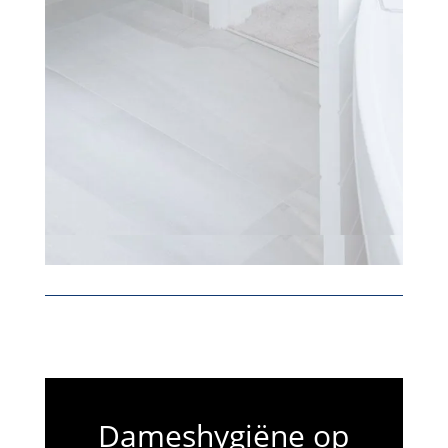
Dameshygiëne op