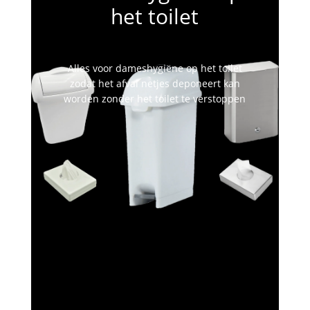
het toilet
Alles voor dameshygiëne op het toilet
zodat het afval netjes deponeert kan
worden zonder het toilet te verstoppen