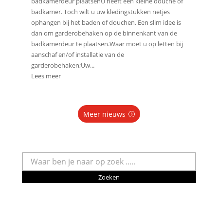
badkamerdeur plaatsenU heeft een kleine douche of
badkamer. Toch wilt u uw kledingstukken netjes
ophangen bij het baden of douchen. Een slim idee is
dan om garderobehaken op de binnenkant van de
badkamerdeur te plaatsen.Waar moet u op letten bij
aanschaf en/of installatie van de
garderobehaken;Uw...
Lees meer
Meer nieuws
Zoeken