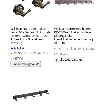
WillieJan Handdoekhaken
WillieJan Garderobe haken
Set 9504 – Set van 3 Dubbele
KD-2406 – 6 Haken op Rij –
Haken – Groot en Robuust –
Kleding Haken –
Antiek Look Bronskleur
Handdoekhaken – Roestvrij
Messing
Aluminium
€
18.00
incl. BTW (
€
14.88
€
49.95
incl. BTW (
€
41.28
Gewaardeer
ex BTW)
d
5.00
ex BTW)
Snelle weergave
uit 5
Snelle weergave