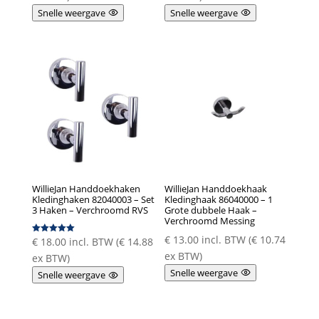
Snelle weergave
Snelle weergave
WillieJan Handdoekhaken
WillieJan Handdoekhaak
Kledinghaken 82040003 – Set
Kledinghaak 86040000 – 1
3 Haken – Verchroomd RVS
Grote dubbele Haak –
Verchroomd Messing
€
13.00
incl. BTW (
€
10.74
€
18.00
incl. BTW (
€
14.88
Gewaardeer
d
ex BTW)
5.00
ex BTW)
uit 5
Snelle weergave
Snelle weergave