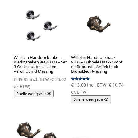
WillieJan Handdoekhaken
WillieJan Handdoekhaak
Kledinghaken 86040003 – Set
9504 – Dubbele Haak- Groot
3 Grote dubbele Haken –
en Robuust – Antiek Look
Verchroomd Messing
Bronskleur Messing
€
39.95
incl. BTW (
€
33.02
€
13.00
incl. BTW (
€
10.74
Gewaardeer
ex BTW)
d
5.00
ex BTW)
Snelle weergave
uit 5
Snelle weergave