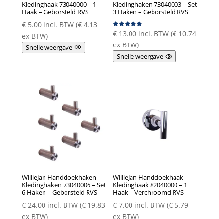
Kledinghaak 73040000 – 1
Kledinghaken 73040003 – Set
Haak – Geborsteld RVS
3 Haken – Geborsteld RVS
€
5.00
incl. BTW (
€
4.13
€
13.00
incl. BTW (
€
10.74
Gewaardeer
ex BTW)
d
5.00
ex BTW)
Snelle weergave
uit 5
Snelle weergave
WillieJan Handdoekhaken
WillieJan Handdoekhaak
Kledinghaken 73040006 – Set
Kledinghaak 82040000 – 1
6 Haken – Geborsteld RVS
Haak – Verchroomd RVS
€
24.00
incl. BTW (
€
19.83
€
7.00
incl. BTW (
€
5.79
ex BTW)
ex BTW)