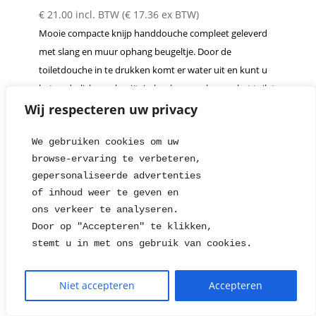
€
21.00
incl. BTW (
€
17.36
ex BTW)
Mooie compacte knijp handdouche compleet geleverd
met slang en muur ophang beugeltje. Door de
toiletdouche in te drukken komt er water uit en kunt u
het onderlichaam hygiënisch schoonmaken op het toilet.
Wij respecteren uw privacy
Lees verder
Snelle weergave
We gebruiken cookies om uw 
browse-ervaring te verbeteren, 
gepersonaliseerde advertenties
1
2
→
of inhoud weer te geven en
ons verkeer te analyseren. 
Door op "Accepteren" te klikken, 
stemt u in met ons gebruik van cookies.
Niet accepteren
Accepteren
Reset alle filters