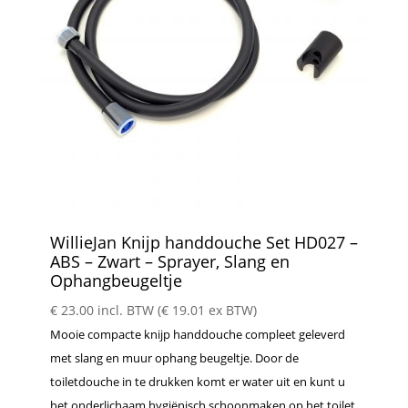
WillieJan Knijp handdouche Set HD027 –
ABS – Zwart – Sprayer, Slang en
Ophangbeugeltje
€
23.00
incl. BTW (
€
19.01
ex BTW)
Mooie compacte knijp handdouche compleet geleverd
met slang en muur ophang beugeltje. Door de
toiletdouche in te drukken komt er water uit en kunt u
het onderlichaam hygiënisch schoonmaken op het toilet.