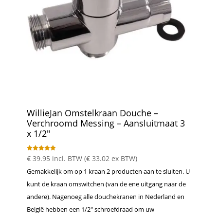
WillieJan Omstelkraan Douche –
Verchroomd Messing – Aansluitmaat 3
x 1/2″
Gewaardeer
€
39.95
incl. BTW (
€
33.02
ex BTW)
d
5.00
Gemakkelijk om op 1 kraan 2 producten aan te sluiten. U
uit 5
kunt de kraan omswitchen (van de ene uitgang naar de
andere). Nagenoeg alle douchekranen in Nederland en
België hebben een 1/2″ schroefdraad om uw