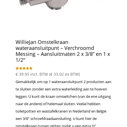
WillieJan Omstelkraan
wateraansluitpunt – Verchroomd
Messing – Aansluitmaten 2 x 3/8” en 1 x
1/2″
Gewaardeer
€
39.95
incl. BTW (
€
33.02
ex BTW)
d
5.00
Gemakkelijk om op 1 wateraansluitpunt 2 producten aan
uit 5
te sluiten zonder een extra waterleiding aan te hoeven
leggen. U kunt de kraan omswitchen (van de ene uitgang
naar de andere) of helemaal sluiten. Veelal hebben
toiletpotten en wastafelkranen in Nederland en België
een 3/8″ schroefdraadaansluiting. U kunt hier de
omstelkraan tussen zetten zodat u een extra ½”