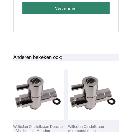
Verzenden
Anderen bekeken ook;
WillieJan Omstelkraan Douche
WillieJan Omstelkraan
– Verchroomd Messing –
wateraansluitpunt –