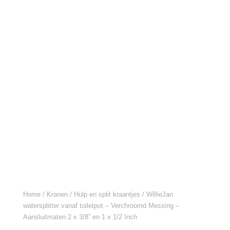
Home
/
Kranen
/
Hulp en split kraantjes
/ WillieJan
watersplitter vanaf toiletpot – Verchroomd Messing –
Aansluitmaten 2 x 3/8” en 1 x 1/2 Inch