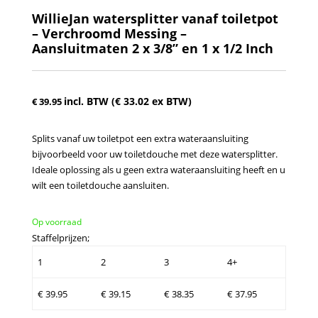
WillieJan watersplitter vanaf toiletpot
– Verchroomd Messing –
Aansluitmaten 2 x 3/8” en 1 x 1/2 Inch
incl. BTW (
€
33.02
ex BTW)
€
39.95
Splits vanaf uw toiletpot een extra wateraansluiting
bijvoorbeeld voor uw toiletdouche met deze watersplitter.
Ideale oplossing als u geen extra wateraansluiting heeft en u
wilt een toiletdouche aansluiten.
Op voorraad
Staffelprijzen;
1
2
3
4+
€
39.95
€
39.15
€
38.35
€
37.95