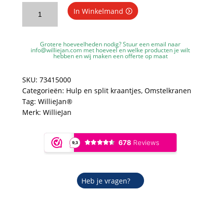
WillieJan
In Winkelmand
watersplitter
vanaf
toiletpot
Grotere hoeveelheden nodig? Stuur een email naar
–
info@williejan.com
met hoeveel en welke producten je wilt
hebben en wij maken een offerte op maat
Verchroomd
Messing
SKU:
73415000
-
Categorieën:
Hulp en split kraantjes
,
Omstelkranen
Aansluitmaten
Tag:
WillieJan®
2
Merk:
WillieJan
x
3/8”
en
1
x
1/2
Heb je vragen?
Inch
aantal