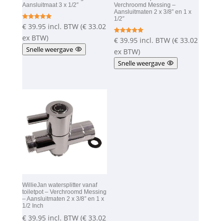
Aansluitmaat 3 x 1/2″
Verchroomd Messing –
Aansluitmaten 2 x 3/8” en 1 x
1/2″
€
39.95
incl. BTW (
€
33.02
Gewaardeer
d
5.00
ex BTW)
€
39.95
incl. BTW (
€
33.02
Gewaardeer
uit 5
d
Snelle weergave
5.00
ex BTW)
uit 5
Snelle weergave
WillieJan watersplitter vanaf
toiletpot – Verchroomd Messing
– Aansluitmaten 2 x 3/8” en 1 x
1/2 Inch
€
39.95
incl. BTW (
€
33.02