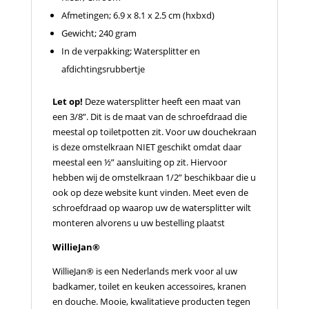
Afmetingen; 6.9 x 8.1 x 2.5 cm (hxbxd)
Gewicht; 240 gram
In de verpakking; Watersplitter en
afdichtingsrubbertje
Let op!
Deze watersplitter heeft een maat van
een 3/8”. Dit is de maat van de schroefdraad die
meestal op toiletpotten zit. Voor uw douchekraan
is deze omstelkraan NIET geschikt omdat daar
meestal een ½” aansluiting op zit. Hiervoor
hebben wij de omstelkraan 1/2” beschikbaar die u
ook op deze website kunt vinden. Meet even de
schroefdraad op waarop uw de watersplitter wilt
monteren alvorens u uw bestelling plaatst
WillieJan®
WillieJan® is een Nederlands merk voor al uw
badkamer, toilet en keuken accessoires, kranen
en douche. Mooie, kwalitatieve producten tegen