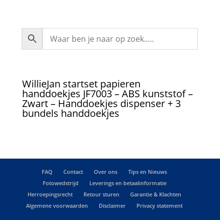
WillieJan startset papieren
handdoekjes JF7003 – ABS kunststof –
Zwart – Handdoekjes dispenser + 3
bundels handdoekjes
FAQ
Contact
Over ons
Tips en Nieuws
Fotowedstrijd
Leverings en betaalinformatie
Herroepingsrecht
Retour sturen
Garantie & Klachten
Algemene voorwaarden
Disclaimer
Privacy statement