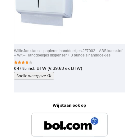
WillieJan startset papieren handdoekjes JF7002 – ABS kunststof
– Wit – Handdoekjes dispenser + 3 bundels handdoekjes
Gewaarde
incl. BTW (
€
39.63
ex BTW)
€
47.95
erd
4.00
Snelle weergave
uit 5
Wij staan ook op