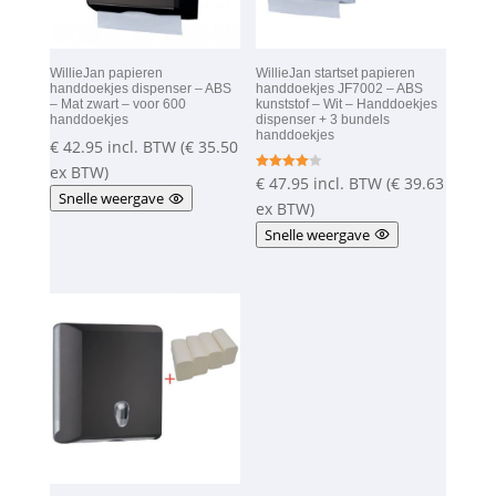
WillieJan papieren
WillieJan startset papieren
handdoekjes dispenser – ABS
handdoekjes JF7002 – ABS
– Mat zwart – voor 600
kunststof – Wit – Handdoekjes
handdoekjes
dispenser + 3 bundels
handdoekjes
€
42.95
incl. BTW (
€
35.50
ex BTW)
€
47.95
incl. BTW (
€
39.63
Gewaarde
erd
Snelle weergave
4.00
ex BTW)
uit 5
Snelle weergave