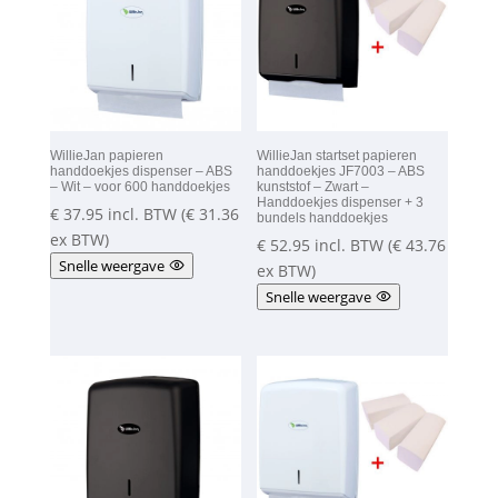
WillieJan papieren
WillieJan startset papieren
handdoekjes dispenser – ABS
handdoekjes JF7003 – ABS
– Wit – voor 600 handdoekjes
kunststof – Zwart –
Handdoekjes dispenser + 3
€
37.95
incl. BTW (
€
31.36
bundels handdoekjes
ex BTW)
€
52.95
incl. BTW (
€
43.76
Snelle weergave
ex BTW)
Snelle weergave