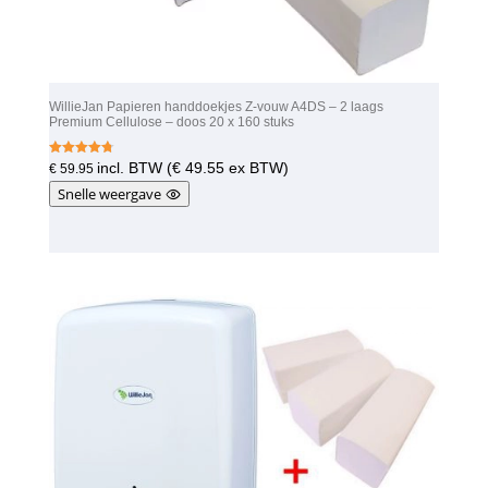
WillieJan Papieren handdoekjes Z-vouw A4DS – 2 laags
Premium Cellulose – doos 20 x 160 stuks
Gewaardeer
incl. BTW (
€
49.55
ex BTW)
€
59.95
d
4.75
Snelle weergave
uit 5