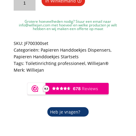
In Winkelmand
startset
papieren
handdoekjes
Grotere hoeveelheden nodig? Stuur een email naar
JF7003
info@williejan.com
met hoeveel en welke producten je wilt
hebben en wij maken een offerte op maat
-
ABS
SKU:
JF700300set
kunststof
Categorieën:
Papieren Handdoekjes Dispensers
,
-
Papieren Handdoekjes Startsets
Zwart
Tags:
Toiletinrichting professioneel
,
WillieJan®
-
Merk:
WillieJan
Handdoekjes
dispenser
+
3
bundels
handdoekjes
Heb je vragen?
aantal