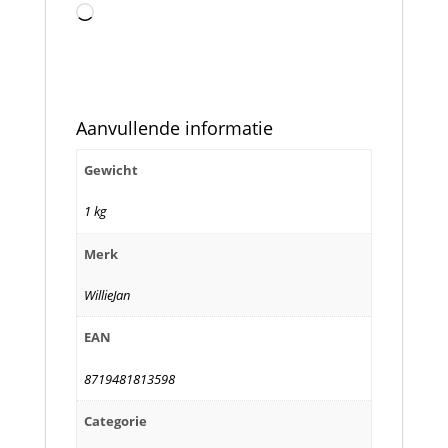
Aan
het
laden...
Aanvullende informatie
Gewicht
1 kg
Merk
WillieJan
EAN
8719481813598
Categorie