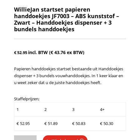
WillieJan startset papieren
handdoekjes JF7003 – ABS kunststof –
Zwart – Handdoekjes dispenser + 3
bundels handdoekjes
incl. BTW (
€
43.76
ex BTW)
€
52.95
Papieren handdoekjes startset bestaande uit Handdoekjes
dispenser + 3 bundels vouwhanddoekjes. In 1 keer klaar en
u weet zeker dat u de juiste handdoekjes heeft.
Staffelprijzen;
1
2
3
4+
€
52.95
€
51.89
€
50.83
€
50.30
WillieJan