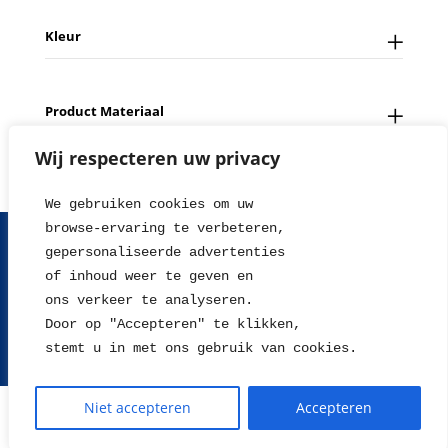
Kleur
Product Materiaal
Wij respecteren uw privacy
We gebruiken cookies om uw 
browse-ervaring te verbeteren, 
FAQ
Contact
Over ons
Tips en Nieuws
gepersonaliseerde advertenties
Fotowedstrijd
Leverings en betaalinformatie
of inhoud weer te geven en
Herroepingsrecht
Retour sturen
Garantie & Klachten
ons verkeer te analyseren. 
Algemene voorwaarden
Disclaimer
Privacy statement
Door op "Accepteren" te klikken, 
stemt u in met ons gebruik van cookies.
2004 - 2026 © WillieJan®
Niet accepteren
Accepteren
De waardering van www.williejan.com bij
WebwinkelKeur Reviews
is
9.3/10 gebaseerd op 678 reviews.