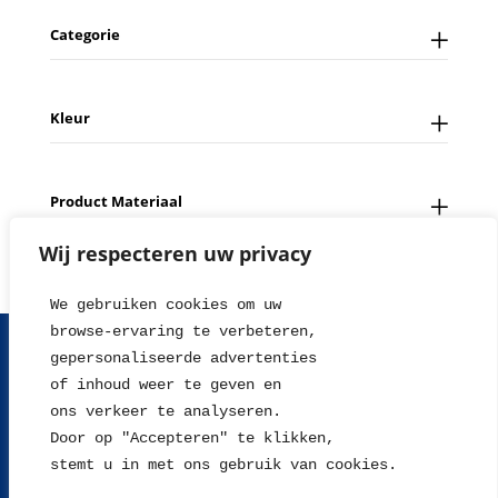
Categorie
Kleur
Product Materiaal
Wij respecteren uw privacy
We gebruiken cookies om uw 
browse-ervaring te verbeteren, 
FAQ
Contact
Over ons
Tips en Nieuws
gepersonaliseerde advertenties
Fotowedstrijd
Leverings en betaalinformatie
of inhoud weer te geven en
Herroepingsrecht
Retour sturen
Garantie & Klachten
ons verkeer te analyseren. 
Algemene voorwaarden
Disclaimer
Privacy statement
Door op "Accepteren" te klikken, 
stemt u in met ons gebruik van cookies.
2004 - 2026 © WillieJan®