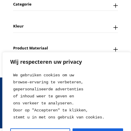
Categorie
Kleur
Product Materiaal
Wij respecteren uw privacy
We gebruiken cookies om uw 
browse-ervaring te verbeteren, 
FAQ
Contact
Over ons
Tips en Nieuws
gepersonaliseerde advertenties
Fotowedstrijd
Leverings en betaalinformatie
of inhoud weer te geven en
Herroepingsrecht
Retour sturen
Garantie & Klachten
ons verkeer te analyseren. 
Algemene voorwaarden
Disclaimer
Privacy statement
Door op "Accepteren" te klikken, 
stemt u in met ons gebruik van cookies.
2004 - 2026 © WillieJan®