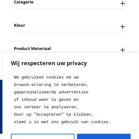
Categorie
Kleur
Product Materiaal
Wij respecteren uw privacy
We gebruiken cookies om uw 
browse-ervaring te verbeteren, 
FAQ
Contact
Over ons
Tips en Nieuws
gepersonaliseerde advertenties
Fotowedstrijd
Leverings en betaalinformatie
of inhoud weer te geven en
Herroepingsrecht
Retour sturen
Garantie & Klachten
ons verkeer te analyseren. 
Algemene voorwaarden
Disclaimer
Privacy statement
Door op "Accepteren" te klikken, 
stemt u in met ons gebruik van cookies.
2004 - 2026 © WillieJan®