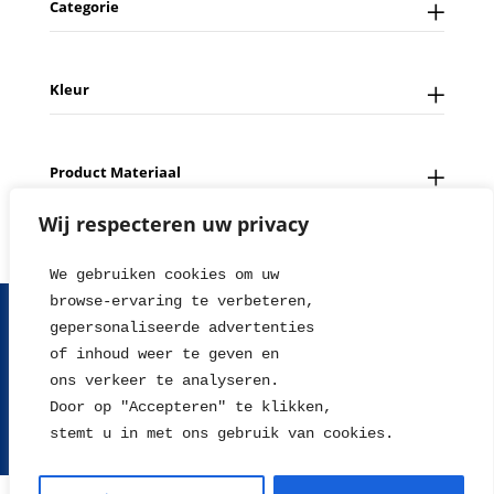
Categorie
Kleur
Product Materiaal
Wij respecteren uw privacy
We gebruiken cookies om uw 
browse-ervaring te verbeteren, 
FAQ
Contact
Over ons
Tips en Nieuws
gepersonaliseerde advertenties
Fotowedstrijd
Leverings en betaalinformatie
of inhoud weer te geven en
Herroepingsrecht
Retour sturen
Garantie & Klachten
ons verkeer te analyseren. 
Algemene voorwaarden
Disclaimer
Privacy statement
Door op "Accepteren" te klikken, 
stemt u in met ons gebruik van cookies.
2004 - 2026 © WillieJan®