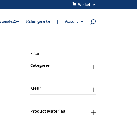
Winkel
vanaf € 25,=
✅2 Jaar garantie
|
Account
Filter
Categorie
Kleur
Product Materiaal