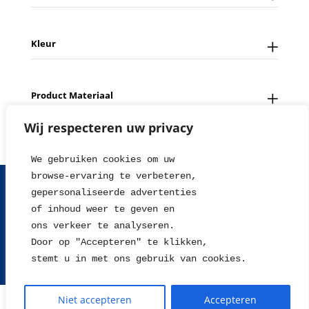
Kleur
Product Materiaal
Wij respecteren uw privacy
We gebruiken cookies om uw 
browse-ervaring te verbeteren, 
FAQ
Contact
Over ons
Tips en Nieuws
gepersonaliseerde advertenties
Fotowedstrijd
Leverings en betaalinformatie
of inhoud weer te geven en
Herroepingsrecht
Retour sturen
Garantie & Klachten
ons verkeer te analyseren. 
Algemene voorwaarden
Disclaimer
Privacy statement
Door op "Accepteren" te klikken, 
stemt u in met ons gebruik van cookies.
2004 - 2026 © WillieJan®
Niet accepteren
Accepteren
De waardering van www.williejan.com bij
WebwinkelKeur Reviews
is