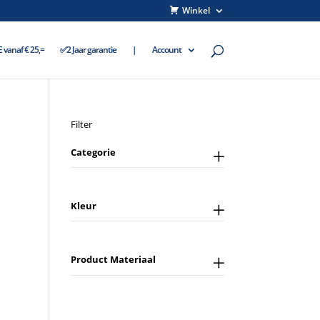
Winkel
vanaf € 25,=
✅2 Jaar garantie
|
Account
Filter
Categorie
Kleur
Product Materiaal