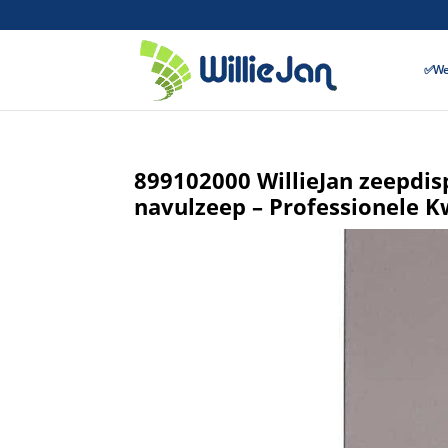
✅Wer
899102000 WillieJan zeepdis
navulzeep – Professionele Kw