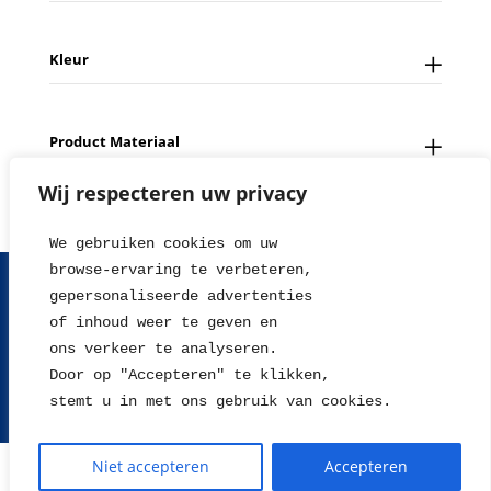
Kleur
Product Materiaal
Wij respecteren uw privacy
We gebruiken cookies om uw 
browse-ervaring te verbeteren, 
FAQ
Contact
Over ons
Tips en Nieuws
gepersonaliseerde advertenties
Fotowedstrijd
Leverings en betaalinformatie
of inhoud weer te geven en
Herroepingsrecht
Retour sturen
Garantie & Klachten
ons verkeer te analyseren. 
Algemene voorwaarden
Disclaimer
Privacy statement
Door op "Accepteren" te klikken, 
stemt u in met ons gebruik van cookies.
2004 - 2026 © WillieJan®
Niet accepteren
Accepteren
De waardering van www.williejan.com bij
WebwinkelKeur Reviews
is
9.3/10 gebaseerd op 678 reviews.