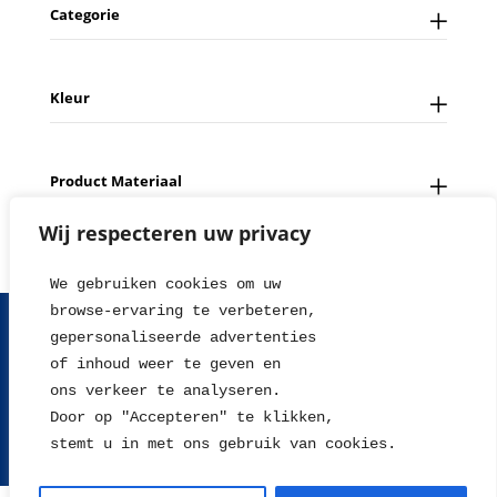
Categorie
Kleur
Product Materiaal
Wij respecteren uw privacy
We gebruiken cookies om uw 
browse-ervaring te verbeteren, 
FAQ
Contact
Over ons
Tips en Nieuws
gepersonaliseerde advertenties
Fotowedstrijd
Leverings en betaalinformatie
of inhoud weer te geven en
Herroepingsrecht
Retour sturen
Garantie & Klachten
ons verkeer te analyseren. 
Algemene voorwaarden
Disclaimer
Privacy statement
Door op "Accepteren" te klikken, 
stemt u in met ons gebruik van cookies.
2004 - 2026 © WillieJan®