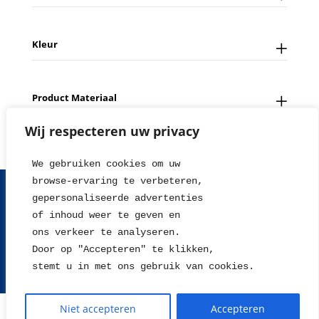
Kleur
Product Materiaal
Wij respecteren uw privacy
We gebruiken cookies om uw 
browse-ervaring te verbeteren, 
FAQ
Contact
Over ons
Tips en Nieuws
gepersonaliseerde advertenties
Fotowedstrijd
Leverings en betaalinformatie
of inhoud weer te geven en
Herroepingsrecht
Retour sturen
Garantie & Klachten
ons verkeer te analyseren. 
Algemene voorwaarden
Disclaimer
Privacy statement
Door op "Accepteren" te klikken, 
stemt u in met ons gebruik van cookies.
2004 - 2026 © WillieJan®
Niet accepteren
Accepteren
De waardering van www.williejan.com bij
WebwinkelKeur Reviews
is