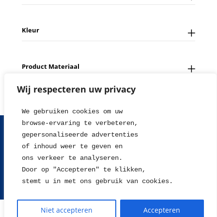
Kleur
Product Materiaal
Wij respecteren uw privacy
We gebruiken cookies om uw 
browse-ervaring te verbeteren, 
FAQ
Contact
Over ons
Tips en Nieuws
gepersonaliseerde advertenties
Fotowedstrijd
Leverings en betaalinformatie
of inhoud weer te geven en
Herroepingsrecht
Retour sturen
Garantie & Klachten
ons verkeer te analyseren. 
Algemene voorwaarden
Disclaimer
Privacy statement
Door op "Accepteren" te klikken, 
stemt u in met ons gebruik van cookies.
2004 - 2026 © WillieJan®
Niet accepteren
Accepteren
De waardering van www.williejan.com bij
WebwinkelKeur Reviews
is