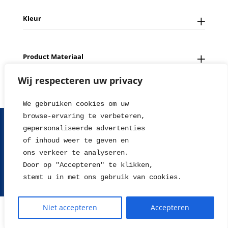
Kleur
Product Materiaal
Wij respecteren uw privacy
We gebruiken cookies om uw 
browse-ervaring te verbeteren, 
FAQ
Contact
Over ons
Tips en Nieuws
gepersonaliseerde advertenties
Fotowedstrijd
Leverings en betaalinformatie
of inhoud weer te geven en
Herroepingsrecht
Retour sturen
Garantie & Klachten
ons verkeer te analyseren. 
Algemene voorwaarden
Disclaimer
Privacy statement
Door op "Accepteren" te klikken, 
stemt u in met ons gebruik van cookies.
2004 - 2026 © WillieJan®
Niet accepteren
Accepteren
De waardering van www.williejan.com bij
WebwinkelKeur Reviews
is
9.3/10 gebaseerd op 678 reviews.