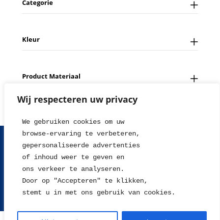
Categorie
Kleur
Product Materiaal
Wij respecteren uw privacy
We gebruiken cookies om uw 
browse-ervaring te verbeteren, 
FAQ
Contact
Over ons
Tips en Nieuws
gepersonaliseerde advertenties
Fotowedstrijd
Leverings en betaalinformatie
of inhoud weer te geven en
Herroepingsrecht
Retour sturen
Garantie & Klachten
ons verkeer te analyseren. 
Algemene voorwaarden
Disclaimer
Privacy statement
Door op "Accepteren" te klikken, 
stemt u in met ons gebruik van cookies.
2004 - 2026 © WillieJan®