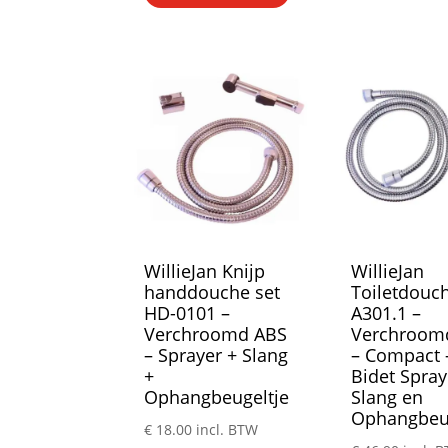
WillieJan Knijp
WillieJan
handdouche set
Toiletdouch
HD-0101 –
A301.1 –
Verchroomd ABS
Verchroom
– Sprayer + Slang
– Compact –
+
Bidet Spray
Ophangbeugeltje
Slang en
Ophangbeug
€
18.00
incl. BTW