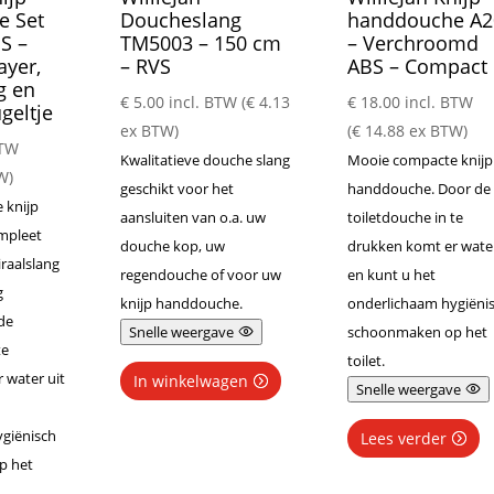
e Set
Doucheslang
handdouche A2
S –
TM5003 – 150 cm
– Verchroomd
ayer,
– RVS
ABS – Compact
g en
€
5.00
incl. BTW (
€
4.13
€
18.00
incl. BTW
eltje
ex BTW)
(
€
14.88
ex BTW)
BTW
Kwalitatieve douche slang
Mooie compacte knijp
W)
geschikt voor het
handdouche. Door de
 knijp
aansluiten van o.a. uw
toiletdouche in te
mpleet
douche kop, uw
drukken komt er water
raalslang
regendouche of voor uw
en kunt u het
g
knijp handdouche.
onderlichaam hygiëni
de
Snelle weergave
schoonmaken op het
te
toilet.
 water uit
In winkelwagen
Snelle weergave
giënisch
Lees verder
p het