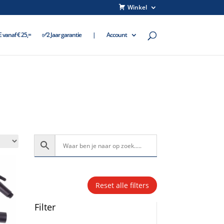
Winkel
vanaf € 25,=
✅2 Jaar garantie
|
Account
Reset alle filters
Filter