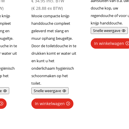
BTW
€
34.95
incl. BTW
aansluiten van o.a. uw
W)
(
€
28.88
ex BTW)
douche kop, uw
regendouche of voor
 knijp
Mooie compacte knijp
knijp handdouche.
mpleet
handdouche compleet
Snelle weergave
ang en
geleverd met slang en
ugeltje.
muur ophang beugeltje.
In winkelwagen
uche in te
Door de toiletdouche in te
 water uit
drukken komt er water uit
en kunt u het
giënisch
onderlichaam hygiënisch
p het
schoonmaken op het
toilet.
e
Snelle weergave
In winkelwagen