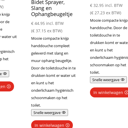
Bidet Sprayer,
€
32.95
incl. BTW
W)
Slang en
(
€
27.23
ex BTW)
Ophangbeugeltje
 knijp
Mooie compacte knijp
or de
€
44.95
incl. BTW
handdouche. Door de
te
(
€
37.15
ex BTW)
toiletdouche in te
 water uit
Mooie compacte knijp
drukken komt er water
handdouche compleet
en kunt u het
giënisch
geleverd met slang en
onderlichaam hygiëni
p het
muur ophang beugeltje.
schoonmaken op het
Door de toiletdouche in te
toilet.
e
drukken komt er water uit
Snelle weergave
en kunt u het
gen
onderlichaam hygiënisch
In winkelwagen
schoonmaken op het
toilet.
Snelle weergave
In winkelwagen