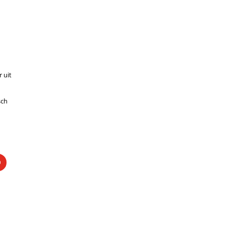
 uit
sch