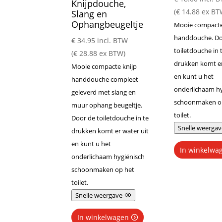
Knijpdouche,
(
€
14.88
ex BT
Slang en
Ophangbeugeltje
Mooie compacte
handdouche. Do
€
34.95
incl. BTW
toiletdouche in 
(
€
28.88
ex BTW)
drukken komt er
Mooie compacte knijp
en kunt u het
handdouche compleet
onderlichaam hy
geleverd met slang en
schoonmaken o
muur ophang beugeltje.
toilet.
Door de toiletdouche in te
Snelle weergav
drukken komt er water uit
en kunt u het
In winkelwa
onderlichaam hygiënisch
schoonmaken op het
toilet.
Snelle weergave
In winkelwagen