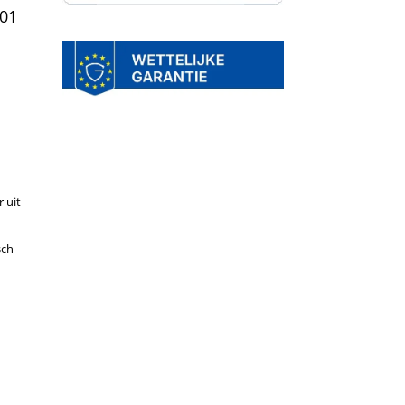
01
 uit
sch