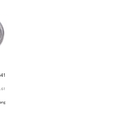
341
.61
lang