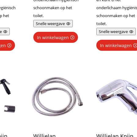
giënisch
schoonmaken op het
onderlichaam hygiëni
p het
toilet.
schoonmaken op het
Snelle weergave
toilet.
e
Snelle weergave
In winkelwagen
gen
In winkelwagen
ijp
WillieJan
WillieJan Knijp