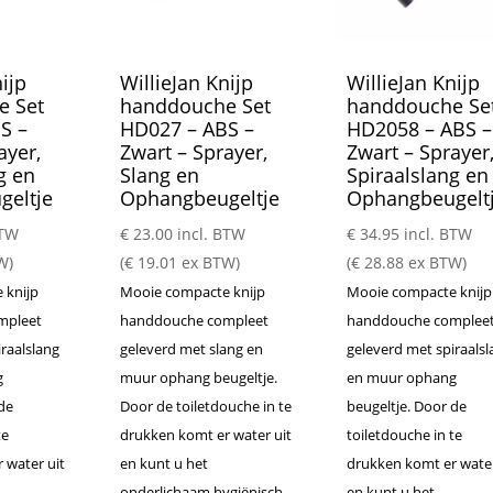
ijp
WillieJan Knijp
WillieJan Knijp
e Set
handdouche Set
handdouche Se
S –
HD027 – ABS –
HD2058 – ABS –
ayer,
Zwart – Sprayer,
Zwart – Sprayer
g en
Slang en
Spiraalslang en
eltje
Ophangbeugeltje
Ophangbeugelt
BTW
€
23.00
incl. BTW
€
34.95
incl. BTW
W)
(
€
19.01
ex BTW)
(
€
28.88
ex BTW)
 knijp
Mooie compacte knijp
Mooie compacte knijp
mpleet
handdouche compleet
handdouche complee
raalslang
geleverd met slang en
geleverd met spiraals
g
muur ophang beugeltje.
en muur ophang
de
Door de toiletdouche in te
beugeltje. Door de
te
drukken komt er water uit
toiletdouche in te
 water uit
en kunt u het
drukken komt er water
onderlichaam hygiënisch
en kunt u het