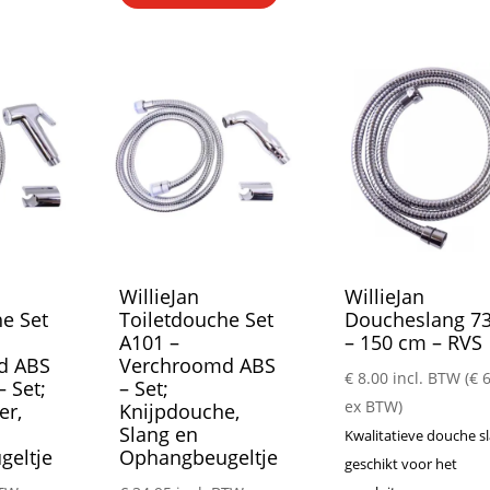
WillieJan
WillieJan
e Set
Toiletdouche Set
Doucheslang 7
A101 –
– 150 cm – RVS
d ABS
Verchroomd ABS
€
8.00
incl. BTW (
€
6
 Set;
– Set;
ex BTW)
er,
Knijpdouche,
Slang en
Kwalitatieve douche s
eltje
Ophangbeugeltje
geschikt voor het