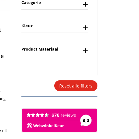
Categorie
Kleur
t
,
Product Materiaal
je
Reset alle filters
t
lang
 uit