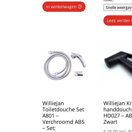
In winkelwagen
Snelle weergav
Lees verder
WillieJan
WillieJan Kn
Toiletdouche Set
handdouch
A801 –
HD027 – AB
Verchroomd ABS
Zwart
– Set;
€
18.00
incl. 