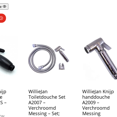
e
ijp
WillieJan
WillieJan Knijp
e
Toiletdouche Set
handdouche
S –
A2007 –
A2009 –
Verchroomd
Verchroomd
Messing – Set;
Messing
BTW