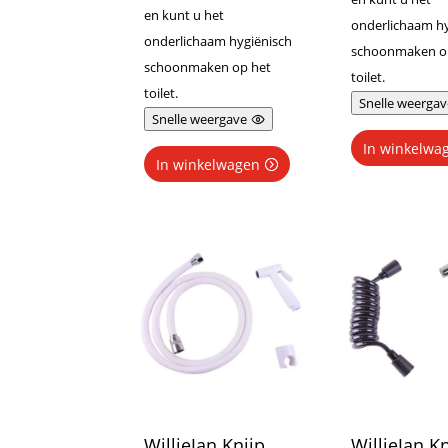
en kunt u het
onderlichaam hy
onderlichaam hygiënisch
schoonmaken o
schoonmaken op het
toilet.
toilet.
Snelle weergav
Snelle weergave
In winkelwa
In winkelwagen
WillieJan Knijp
WillieJan Kn