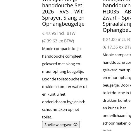
handdouche Set
handdouch
2026 – RVS – Wit –
HD035 – AB
Sprayer, Slang en
Zwart – Spr
Ophangbeugeltje
Spiraalslan
Ophangbeug
€
47.95
incl. BTW
€
21.00
incl. 
(
€
39.63
ex BTW)
(
€
17.36
ex BT
Mooie compacte knijp
Mooie compacte
handdouche compleet
handdouche co
geleverd met slang en
geleverd met spi
muur ophang beugeltje.
en muur ophan
Door de toiletdouche in te
beugeltje. Door 
drukken komt er water uit
toiletdouche in 
en kunt u het
drukken komt er
onderlichaam hygiënisch
en kunt u het
schoonmaken op het
onderlichaam hy
toilet.
schoonmaken o
Snelle weergave
toilet.