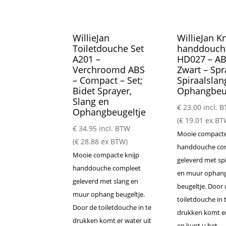
WillieJan
WillieJan Kn
Toiletdouche Set
handdouch
A201 –
HD027 – AB
Verchroomd ABS
Zwart – Spr
– Compact – Set;
Spiraalslan
Bidet Sprayer,
Ophangbeug
Slang en
€
23.00
incl. 
Ophangbeugeltje
(
€
19.01
ex BT
€
34.95
incl. BTW
Mooie compacte
(
€
28.88
ex BTW)
handdouche co
Mooie compacte knijp
geleverd met spi
handdouche compleet
en muur ophan
geleverd met slang en
beugeltje. Door 
muur ophang beugeltje.
toiletdouche in 
Door de toiletdouche in te
drukken komt er
drukken komt er water uit
en kunt u het