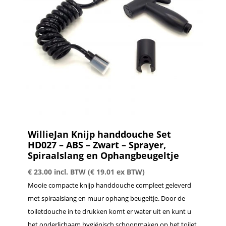
WillieJan Knijp handdouche Set
HD027 – ABS – Zwart – Sprayer,
Spiraalslang en Ophangbeugeltje
€
23.00
incl. BTW (
€
19.01
ex BTW)
Mooie compacte knijp handdouche compleet geleverd
met spiraalslang en muur ophang beugeltje. Door de
toiletdouche in te drukken komt er water uit en kunt u
het onderlichaam hygiënisch schoonmaken op het toilet.