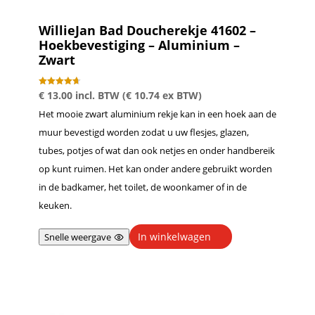
WillieJan Bad Doucherekje 41602 –
Hoekbevestiging – Aluminium –
Zwart
Gewaardeer
€
13.00
incl. BTW (
€
10.74
ex BTW)
d
4.67
Het mooie zwart aluminium rekje kan in een hoek aan de
uit 5
muur bevestigd worden zodat u uw flesjes, glazen,
tubes, potjes of wat dan ook netjes en onder handbereik
op kunt ruimen. Het kan onder andere gebruikt worden
in de badkamer, het toilet, de woonkamer of in de
keuken.
In winkelwagen
Snelle weergave