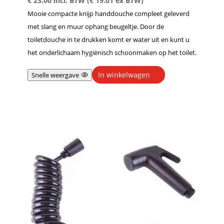
€
23.00
incl. BTW (
€
19.01
ex BTW)
Mooie compacte knijp handdouche compleet geleverd
met slang en muur ophang beugeltje. Door de
toiletdouche in te drukken komt er water uit en kunt u
het onderlichaam hygiënisch schoonmaken op het toilet.
In winkelwagen
Snelle weergave