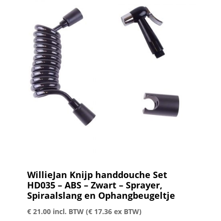
WillieJan Knijp handdouche Set
HD035 – ABS – Zwart – Sprayer,
Spiraalslang en Ophangbeugeltje
€
21.00
incl. BTW (
€
17.36
ex BTW)