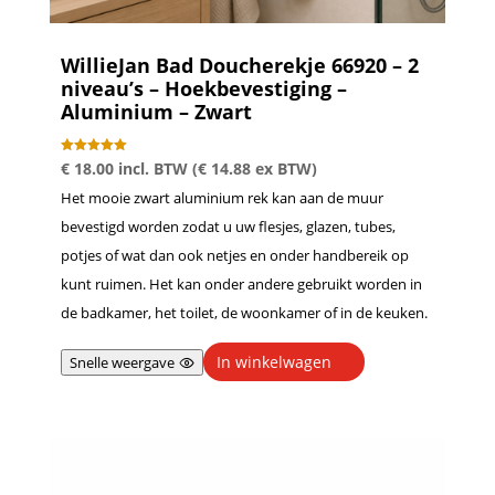
WillieJan Bad Doucherekje 66920 – 2
niveau’s – Hoekbevestiging –
Aluminium – Zwart
Gewaardeer
€
18.00
incl. BTW (
€
14.88
ex BTW)
d
5.00
Het mooie zwart aluminium rek kan aan de muur
uit 5
bevestigd worden zodat u uw flesjes, glazen, tubes,
potjes of wat dan ook netjes en onder handbereik op
kunt ruimen. Het kan onder andere gebruikt worden in
de badkamer, het toilet, de woonkamer of in de keuken.
In winkelwagen
Snelle weergave