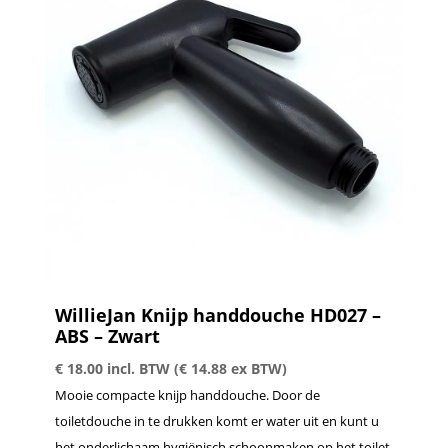
WillieJan Knijp handdouche HD027 –
ABS – Zwart
€
18.00
incl. BTW (
€
14.88
ex BTW)
Mooie compacte knijp handdouche. Door de
toiletdouche in te drukken komt er water uit en kunt u
het onderlichaam hygiënisch schoonmaken op het toilet.