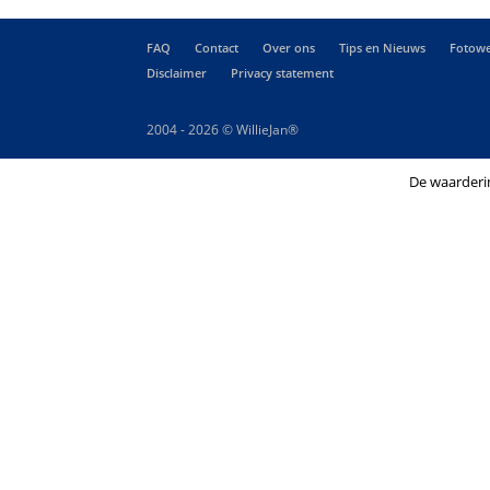
FAQ
Contact
Over ons
Tips en Nieuws
Fotowe
Disclaimer
Privacy statement
2004 - 2026 © WillieJan®
De waarderi