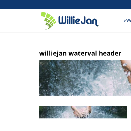
✅Wer
williejan waterval header