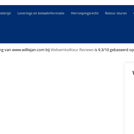
dstrijd
Leverings en betaalinformatie
Herroepingsrecht
Retour sturen
ng van www.williejan.com bij
WebwinkelKeur Reviews
is 9.3/10 gebaseerd op