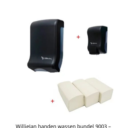
WillieJan handen wassen bundel 9003 –