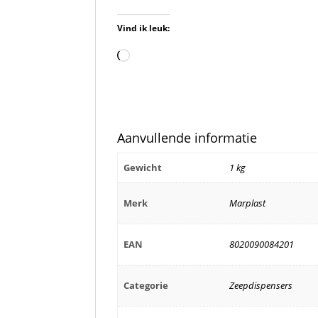
Vind ik leuk:
Aan
het
laden...
Aanvullende informatie
Gewicht
1 kg
Merk
Marplast
EAN
8020090084201
Categorie
Zeepdispensers