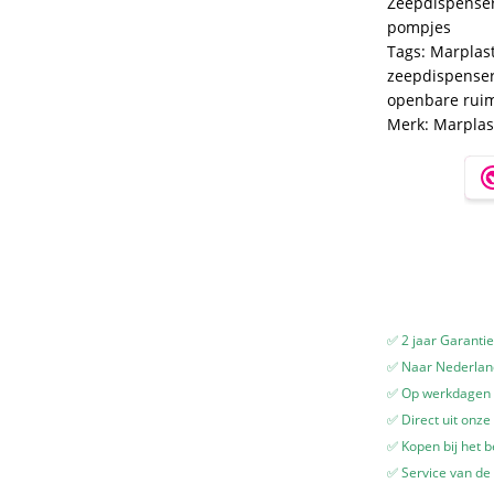
Zeepdispense
met
pompjes
Transparant
Tags:
Marplas
-
zeepdispenser
550
openbare rui
ml
Merk:
Marplas
-
Geschikt
voor
openbare
ruimten
aantal
✅ 2 jaar Garanti
✅ Naar Nederland
✅ Op werkdagen v
✅ Direct uit onze
✅ Kopen bij het b
✅ Service van de 