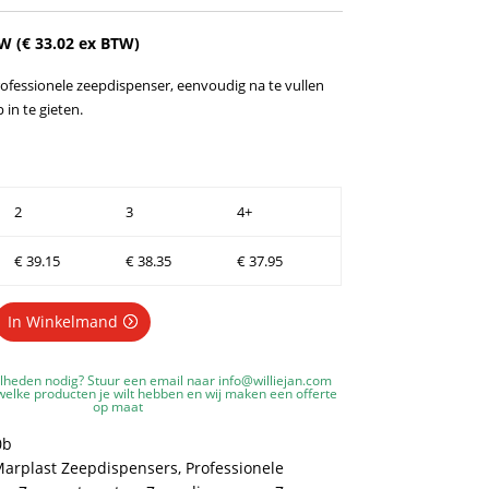
TW (
€
33.02
ex BTW)
rofessionele zeepdispenser, eenvoudig na te vullen
in te gieten.
2
3
4+
€
39.15
€
38.35
€
37.95
In Winkelmand
lheden nodig? Stuur een email naar
info@williejan.com
elke producten je wilt hebben en wij maken een offerte
op maat
0b
arplast Zeepdispensers
,
Professionele