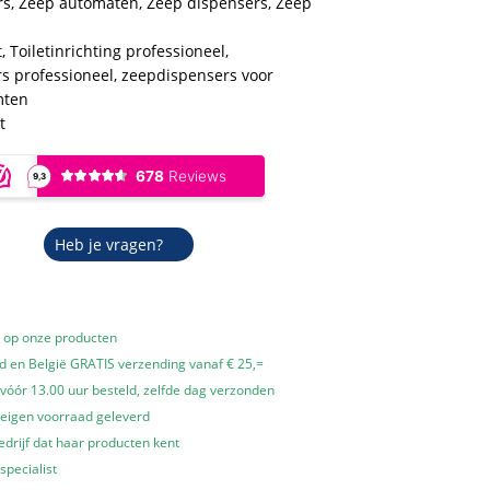
rs
,
Zeep automaten
,
Zeep dispensers
,
Zeep
t
,
Toiletinrichting professioneel
,
s professioneel
,
zeepdispensers voor
mten
t
Heb je vragen?
e op onze producten
 en België GRATIS verzending vanaf € 25,=
óór 13.00 uur besteld, zelfde dag verzonden
 eigen voorraad geleverd
edrijf dat haar producten kent
specialist