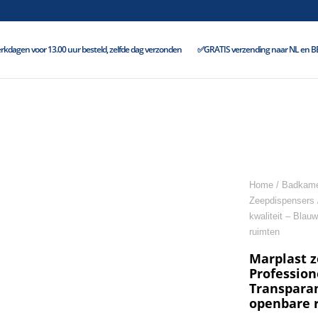
kdagen voor 13.00 uur besteld, zelfde dag verzonden
✅GRATIS verzending naar NL en BE 
Home
/
Badkame
Zeepdispensers
kwaliteit – Blau
ruimten
Marplast z
Profession
Transparan
openbare 