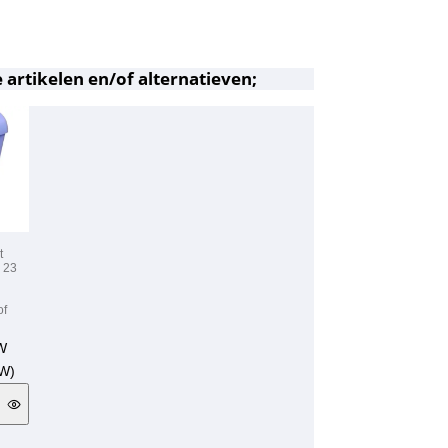
 artikelen en/of alternatieven;
t
 23
of
TW
W)