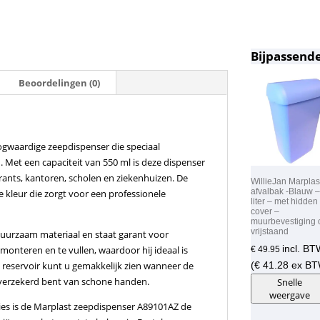
Bijpassende
Beoordelingen (0)
gwaardige zeepdispenser die speciaal
 Met een capaciteit van 550 ml is deze dispenser
rants, kantoren, scholen en ziekenhuizen. De
WillieJan Marplas
afvalbak -Blauw –
e kleur die zorgt voor een professionele
liter – met hidden
cover –
muurbevestiging 
vrijstaand
duurzaam materiaal en staat garant voor
incl. B
monteren en te vullen, waardoor hij ideaal is
€
49.95
e reservoir kunt u gemakkelijk zien wanneer de
(
€
41.28
ex BT
 verzekerd bent van schone handen.
Snelle
weergave
ies is de Marplast zeepdispenser A89101AZ de