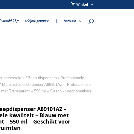
Winkel
vanaf € 25,=
✅2 Jaar garantie
|
Account
r accessoires
/
Zeep dispensers
/
Professionele
/ Marplast zeepdispenser A89101AZ – Professionele
w met Transparant – 550 ml – Geschikt voor openbare
eepdispenser A89101AZ –
ele kwaliteit – Blauw met
t – 550 ml – Geschikt voor
ruimten