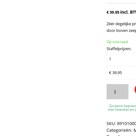
incl. B
€
39.95
Zéér degelijke p
door boven zeep 
Op voorraad
Staffelprijzen;
1
€
39.95
Marplast
zeepdispenser
A89101AZ
Grotere hoevee
-
met hoeveel en w
Professionele
kwaliteit
SKU:
8910100
-
Categorieën:
M
Blauw