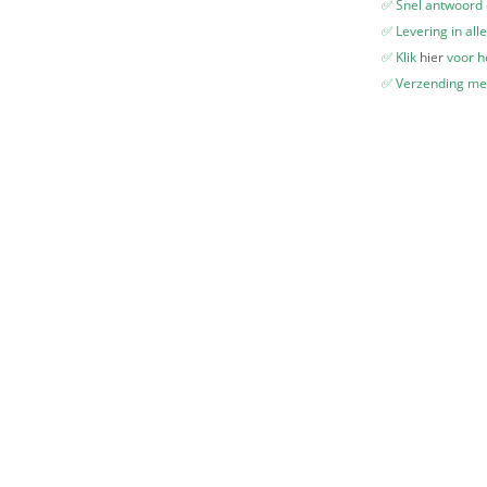
✅ Snel antwoord
✅ Levering in all
✅ Klik
hier
voor he
✅ Verzending me