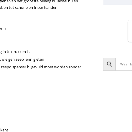
ëne van het grootste belang is. Bestel nu en
bben tot schone en frisse handen.
ruik
 in te drukken is
uw eigen zeep erin gieten
 de zeepdispenser bijgevuld moet worden zonder
rkant