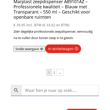
Marplast zeepdispenser A89101AZ –
Professionele kwaliteit – Blauw met
Transparant – 550 ml – Geschikt voor
openbare ruimten
€
39.95
incl. BTW (
€
33.02
ex BTW)
Zéér degelijke professionele zeepdispenser, eenvoudig
na te vullen door boven zeep in te gieten.
In winkelwagen
Snelle weergave
1
2
→