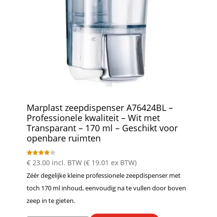
Marplast zeepdispenser A76424BL –
Professionele kwaliteit – Wit met
Transparant – 170 ml – Geschikt voor
openbare ruimten
Gewaarde
€
23.00
incl. BTW (
€
19.01
ex BTW)
erd
4.00
Zéér degelijke kleine professionele zeepdispenser met
uit 5
toch 170 ml inhoud, eenvoudig na te vullen door boven
zeep in te gieten.