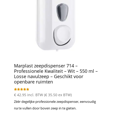
Marplast zeepdispenser 714 –
Professionele Kwaliteit – Wit – 550 ml –
Losse navulzeep – Geschikt voor
openbare ruimten
Gewaardeer
€
42.95
incl. BTW (
€
35.50
ex BTW)
d
5.00
Zéér degelijke professionele zeepdispenser, eenvoudig
uit 5
na te vullen door boven zeep in te gieten.