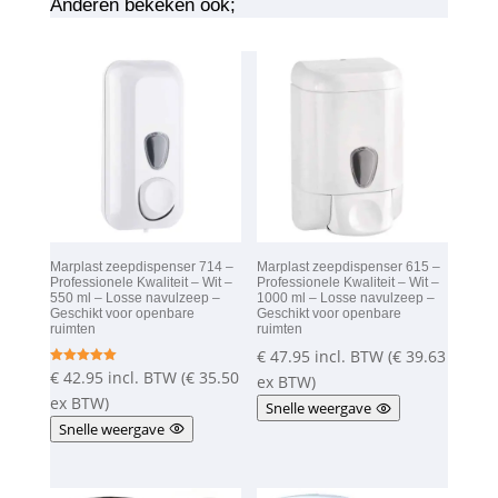
Anderen bekeken ook;
Marplast zeepdispenser 714 –
Marplast zeepdispenser 615 –
Professionele Kwaliteit – Wit –
Professionele Kwaliteit – Wit –
550 ml – Losse navulzeep –
1000 ml – Losse navulzeep –
Geschikt voor openbare
Geschikt voor openbare
ruimten
ruimten
€
47.95
incl. BTW (
€
39.63
€
42.95
incl. BTW (
€
35.50
Gewaardeer
ex BTW)
d
5.00
ex BTW)
Snelle weergave
uit 5
Snelle weergave