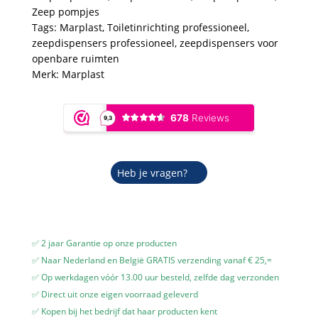
Transparant
Zeep pompjes
-
Tags:
Marplast
,
Toiletinrichting professioneel
,
550
zeepdispensers professioneel
,
zeepdispensers voor
ml
openbare ruimten
-
Merk:
Marplast
Geschikt
voor
openbare
ruimten
aantal
Heb je vragen?
✅ 2 jaar Garantie op onze producten
✅ Naar Nederland en België GRATIS verzending vanaf € 25,=
✅ Op werkdagen vóór 13.00 uur besteld, zelfde dag verzonden
✅ Direct uit onze eigen voorraad geleverd
✅ Kopen bij het bedrijf dat haar producten kent