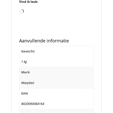
Vind ik leuk:
Aan
het
laden...
Aanvullende informatie
Gewicht
1 kg
Merk
Marplast
EAN
8020090084164