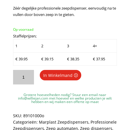
Zéér degelijke professionele zeepdispenser, eenvoudig na te
vullen door boven zeep in te gieten.
Op voorraad
Staffelprijzen;
1
2
3
4+
€
39.95
€
39.15
€
38.35
€
37.95
Marplast
In Winkelmand
zeepdispenser
A89101AR
-
Grotere hoeveelheden nodig? Stuur een email naar
Professionele
info@williejan.com
met hoeveel en welke producten je wilt
hebben en wij maken een offerte op maat
kwaliteit
-
SKU:
89101000o
Oranje
Categorieën:
Marplast Zeepdispensers
,
Professionele
met
Zeepdispensers
,
Zeep automaten
,
Zeep dispensers
,