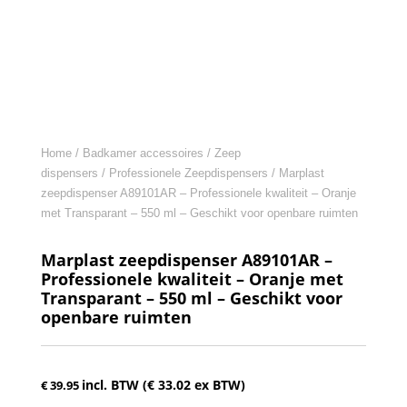
Home
/
Badkamer accessoires
/
Zeep
dispensers
/
Professionele Zeepdispensers
/ Marplast
zeepdispenser A89101AR – Professionele kwaliteit – Oranje
met Transparant – 550 ml – Geschikt voor openbare ruimten
Marplast zeepdispenser A89101AR –
Professionele kwaliteit – Oranje met
Transparant – 550 ml – Geschikt voor
openbare ruimten
incl. BTW (
€
33.02
ex BTW)
€
39.95