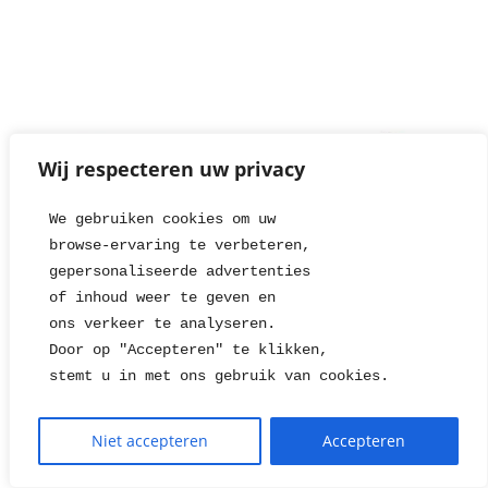
Wij respecteren uw privacy
We gebruiken cookies om uw 
browse-ervaring te verbeteren, 
gepersonaliseerde advertenties
of inhoud weer te geven en
ons verkeer te analyseren. 
Door op "Accepteren" te klikken, 
stemt u in met ons gebruik van cookies.
WillieJan Handdoekenrek dubbel
86022 – 2 stangen – 60 cm –
Niet accepteren
Accepteren
Verchroomd RVS