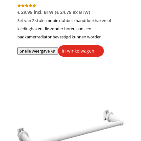
Gewaardeer
€
29.95
incl. BTW (
€
24.75
ex BTW)
d
5.00
Set van 2 stuks mooie dubbele handdoekhaken of
uit 5
kledinghaken die zonder boren aan een
badkamerradiator bevestigd kunnen worden.
In winkelwagen
Snelle weergave