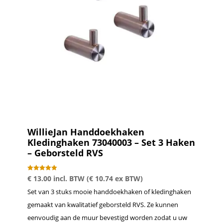
WillieJan Handdoekhaken
Kledinghaken 73040003 – Set 3 Haken
– Geborsteld RVS
Gewaardeer
€
13.00
incl. BTW (
€
10.74
ex BTW)
d
5.00
Set van 3 stuks mooie handdoekhaken of kledinghaken
uit 5
gemaakt van kwalitatief geborsteld RVS. Ze kunnen
eenvoudig aan de muur bevestigd worden zodat u uw