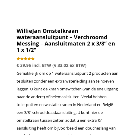
WillieJan Omstelkraan
wateraansluitpunt – Verchroomd
Messing – Aansluitmaten 2 x 3/8” en
1 x 1/2″
Gewaardeer
€
39.95
incl. BTW (
€
33.02
ex BTW)
d
5.00
Gemakkelijk om op 1 wateraansluitpunt 2 producten aan
uit 5
te sluiten zonder een extra waterleiding aan te hoeven
leggen. U kunt de kraan omswitchen (van de ene uitgang
naar de andere) of helemaal sluiten. Veelal hebben
toiletpotten en wastafelkranen in Nederland en België
een 3/8″ schroefdraadaansluiting. U kunt hier de
omstelkraan tussen zetten zodat u een extra ½”
aansluiting heeft om bijvoorbeeld een doucheslang van