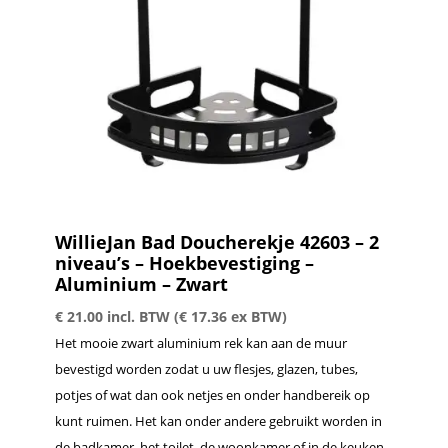
WillieJan Bad Doucherekje 42603 – 2
niveau’s – Hoekbevestiging –
Aluminium – Zwart
€
21.00
incl. BTW (
€
17.36
ex BTW)
Het mooie zwart aluminium rek kan aan de muur
bevestigd worden zodat u uw flesjes, glazen, tubes,
potjes of wat dan ook netjes en onder handbereik op
kunt ruimen. Het kan onder andere gebruikt worden in
de badkamer, het toilet, de woonkamer of in de keuken.