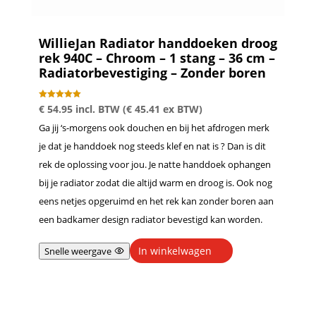
WillieJan Radiator handdoeken droog
rek 940C – Chroom – 1 stang – 36 cm –
Radiatorbevestiging – Zonder boren
Gewaardeer
€
54.95
incl. BTW (
€
45.41
ex BTW)
d
5.00
Ga jij ‘s-morgens ook douchen en bij het afdrogen merk
uit 5
je dat je handdoek nog steeds klef en nat is ? Dan is dit
rek de oplossing voor jou. Je natte handdoek ophangen
bij je radiator zodat die altijd warm en droog is. Ook nog
eens netjes opgeruimd en het rek kan zonder boren aan
een badkamer design radiator bevestigd kan worden.
In winkelwagen
Snelle weergave