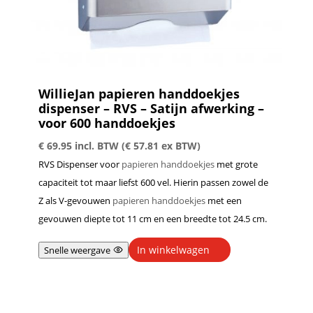
WillieJan papieren handdoekjes
dispenser – RVS – Satijn afwerking –
voor 600 handdoekjes
€
69.95
incl. BTW (
€
57.81
ex BTW)
RVS Dispenser voor
papieren handdoekjes
met grote
capaciteit tot maar liefst 600 vel. Hierin passen zowel de
Z als V-gevouwen
papieren handdoekjes
met een
gevouwen diepte tot 11 cm en een breedte tot 24.5 cm.
In winkelwagen
Snelle weergave