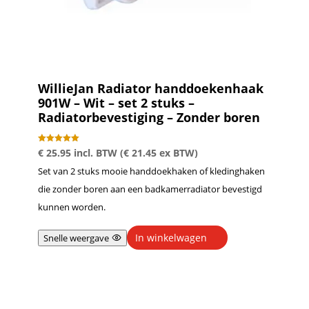
WillieJan Radiator handdoekenhaak
901W – Wit – set 2 stuks –
Radiatorbevestiging – Zonder boren
Gewaardeer
€
25.95
incl. BTW (
€
21.45
ex BTW)
d
5.00
Set van 2 stuks mooie handdoekhaken of kledinghaken
uit 5
die zonder boren aan een badkamerradiator bevestigd
kunnen worden.
In winkelwagen
Snelle weergave