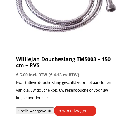
WillieJan Doucheslang TM5003 – 150
cm – RVS
€
5.00
incl. BTW (
€
4.13
ex BTW)
Kwalitatieve douche slang geschikt voor het aansluiten
van o.a. uw douche kop, uw regendouche of voor uw
knijp handdouche.
In winkelwagen
Snelle weergave