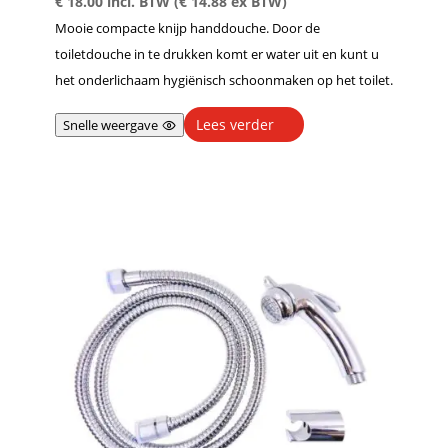
€
18.00
incl. BTW (
€
14.88
ex BTW)
Mooie compacte knijp handdouche. Door de
toiletdouche in te drukken komt er water uit en kunt u
het onderlichaam hygiënisch schoonmaken op het toilet.
Lees verder
Snelle weergave