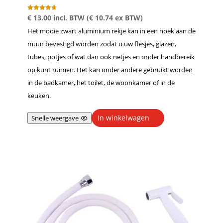
Gewaardeer
€
13.00
incl. BTW (
€
10.74
ex BTW)
d
4.67
Het mooie zwart aluminium rekje kan in een hoek aan de
uit 5
muur bevestigd worden zodat u uw flesjes, glazen,
tubes, potjes of wat dan ook netjes en onder handbereik
op kunt ruimen. Het kan onder andere gebruikt worden
in de badkamer, het toilet, de woonkamer of in de
keuken.
In winkelwagen
Snelle weergave