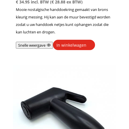
Gewaardeer
€
34.95
incl. BTW (
€
28.88
ex BTW)
d
5.00
Mooie nostalgische handdoekring gemaakt van brons
uit 5
kleurig messing. Hij kan aan de muur bevestigd worden
zodat u uw handdoek netjes kunt ophangen zodat die
kan luchten en drogen.
In winkelwagen
Snelle weergave