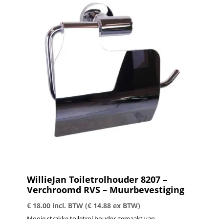
WillieJan Toiletrolhouder 8207 –
Verchroomd RVS – Muurbevestiging
€
18.00
incl. BTW (
€
14.88
ex BTW)
Mooie strakke toiletrol houder gemaakt van