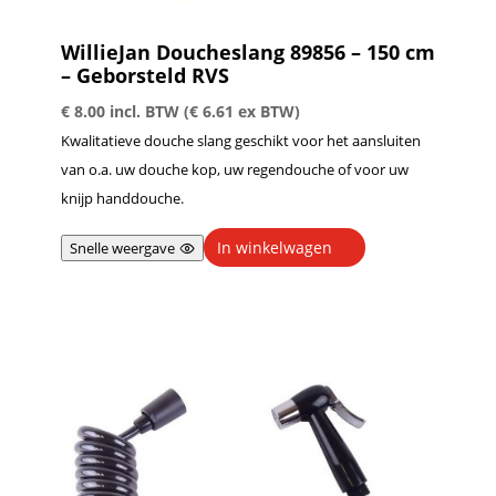
WillieJan Doucheslang 89856 – 150 cm
– Geborsteld RVS
€
8.00
incl. BTW (
€
6.61
ex BTW)
Kwalitatieve douche slang geschikt voor het aansluiten
van o.a. uw douche kop, uw regendouche of voor uw
knijp handdouche.
In winkelwagen
Snelle weergave