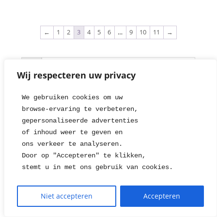
←
1
2
3
4
5
6
…
9
10
11
→
Wij respecteren uw privacy
We gebruiken cookies om uw 
browse-ervaring te verbeteren, 
Reset alle filters
gepersonaliseerde advertenties
of inhoud weer te geven en
Filter
ons verkeer te analyseren. 
Door op "Accepteren" te klikken, 
Categorie
stemt u in met ons gebruik van cookies.
Kleur
Niet accepteren
Accepteren