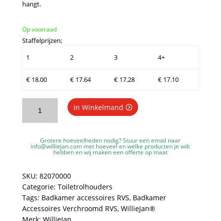
hangt.
Op voorraad
Staffelprijzen;
1
2
3
4+
€
18.00
€
17.64
€
17.28
€
17.10
WillieJan
In Winkelmand
Toiletrolhouder
8207
-
Grotere hoeveelheden nodig? Stuur een email naar
Verchroomd
info@williejan.com
met hoeveel en welke producten je wilt
hebben en wij maken een offerte op maat
RVS
-
SKU:
82070000
Muurbevestiging
Categorie:
Toiletrolhouders
aantal
Tags:
Badkamer accessoires RVS
,
Badkamer
Accessoires Verchroomd RVS
,
WillieJan®
Merk:
WillieJan