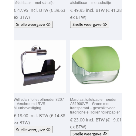
afsluitbaar – met schuifje
afsluitbaar – met schuifje
€
47.95
incl. BTW (
€
39.63
€
49.95
incl. BTW (
€
41.28
ex BTW)
ex BTW)
Snelle weergave
Snelle weergave
WillieJan Toiletrolhouder 8207
Marplast toiletpapier houder
– Verchroomd RVS –
A61900VE – Groen met
Muurbevestiging
transparant – geschikt voor
traditionele Rollen toiletpapier
€
18.00
incl. BTW (
€
14.88
€
23.00
incl. BTW (
€
19.01
ex BTW)
ex BTW)
Snelle weergave
Snelle weergave