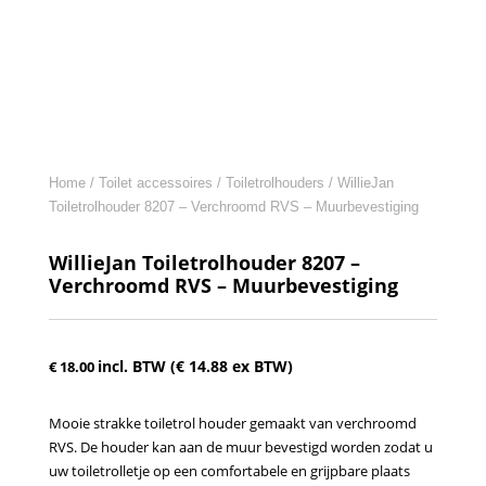
Home
/
Toilet accessoires
/
Toiletrolhouders
/ WillieJan
Toiletrolhouder 8207 – Verchroomd RVS – Muurbevestiging
WillieJan Toiletrolhouder 8207 –
Verchroomd RVS – Muurbevestiging
incl. BTW (
€
14.88
ex BTW)
€
18.00
Mooie strakke toiletrol houder gemaakt van verchroomd
RVS. De houder kan aan de muur bevestigd worden zodat u
uw toiletrolletje op een comfortabele en grijpbare plaats