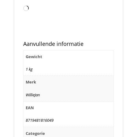
Aan
het
laden...
Aanvullende informatie
Gewicht
1 kg
Merk
WillieJan
EAN
8719481816049
Categorie