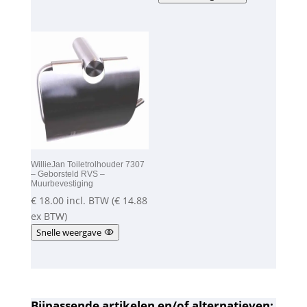
WillieJan Toiletrolhouder 7307
– Geborsteld RVS –
Muurbevestiging
€
18.00
incl. BTW (
€
14.88
ex BTW)
Snelle weergave
Bijpassende artikelen en/of alternatieven;