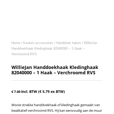
Home
/
Keuken accessoires
/
Handdoek haken
/ WillieJan
Handdoekhaak Kledinghaak 82040000 – 1 Haak –
Verchroomd RVS
WillieJan Handdoekhaak Kledinghaak
82040000 – 1 Haak – Verchroomd RVS
incl. BTW (
€
5.79
ex BTW)
€
7.00
Mooie strakke handdoekhaak of kledinghaak gemaakt van
kwalitatief verchroomd RVS. Hij kan eenvoudig aan de muur