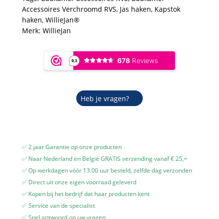
aantal
Accessoires Verchroomd RVS
,
Jas haken
,
Kapstok
haken
,
WillieJan®
Merk:
WillieJan
Heb je vragen?
✅ 2 jaar Garantie op onze producten
✅ Naar Nederland en België GRATIS verzending vanaf € 25,=
✅ Op werkdagen vóór 13.00 uur besteld, zelfde dag verzonden
✅ Direct uit onze eigen voorraad geleverd
✅ Kopen bij het bedrijf dat haar producten kent
✅ Service van de specialist
✅ Snel antwoord op uw vragen