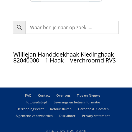
WillieJan Handdoekhaak Kledinghaak
82040000 – 1 Haak – Verchroomd RVS
FAQ
Contact
Over ons
Tips en Nieuws
Fotowedstrijd
Leverings en betaalinformatie
Herroepingsrecht
Retour sturen
Garantie & Klachten
Algemene voorwaarden
Disclaimer
Privacy statement
2004 - 2026 © WillieJan®