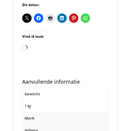
Dit delen:
Vind ik leuk:
Aan
het
laden...
Aanvullende informatie
Gewicht
1 kg
Merk
WillieJan