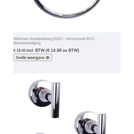
WillieJan Handdoekring 8203 – Verchroomd RVS –
Muurbevestiging
incl. BTW (
€
14.88
ex BTW)
€
18.00
Snelle weergave