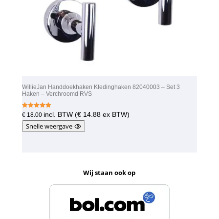
WillieJan Handdoekhaken Kledinghaken 82040003 – Set 3
Haken – Verchroomd RVS
Gewaardeer
incl. BTW (
€
14.88
ex BTW)
€
18.00
d
5.00
Snelle weergave
uit 5
Wij staan ook op