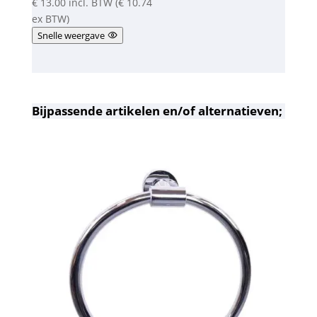
€
13.00
incl. BTW (
€
10.74
d
5.00
ex BTW)
uit 5
Snelle weergave
Bijpassende artikelen en/of alternatieven;