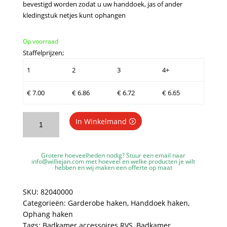
bevestigd worden zodat u uw handdoek, jas of ander
kledingstuk netjes kunt ophangen
Op voorraad
Staffelprijzen;
1
2
3
4+
€
7.00
€
6.86
€
6.72
€
6.65
WillieJan
In Winkelmand
Handdoekhaak
Kledinghaak
82040000
Grotere hoeveelheden nodig? Stuur een email naar
-
info@williejan.com
met hoeveel en welke producten je wilt
hebben en wij maken een offerte op maat
1
Haak
SKU:
82040000
-
Categorieën:
Garderobe haken
,
Handdoek haken
,
Verchroomd
Ophang haken
RVS
Tags:
Badkamer accessoires RVS
,
Badkamer