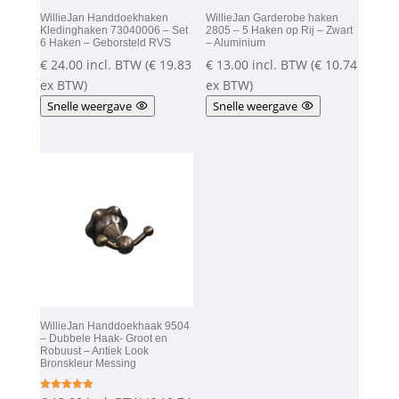
WillieJan Handdoekhaken
WillieJan Garderobe haken
Kledinghaken 73040006 – Set
2805 – 5 Haken op Rij – Zwart
6 Haken – Geborsteld RVS
– Aluminium
€
24.00
incl. BTW (
€
19.83
€
13.00
incl. BTW (
€
10.74
ex BTW)
ex BTW)
Snelle weergave
Snelle weergave
WillieJan Handdoekhaak 9504
– Dubbele Haak- Groot en
Robuust – Antiek Look
Bronskleur Messing
Gewaardeer