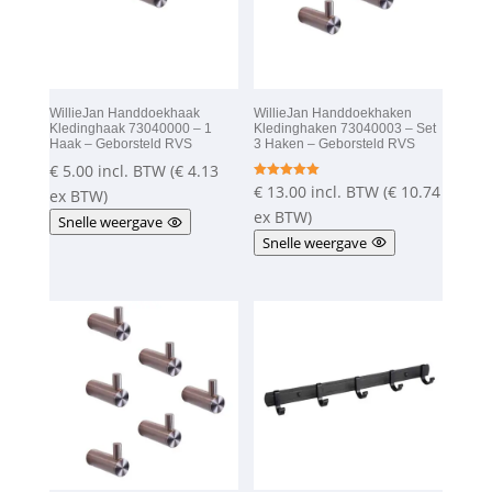
WillieJan Handdoekhaak
WillieJan Handdoekhaken
Kledinghaak 73040000 – 1
Kledinghaken 73040003 – Set
Haak – Geborsteld RVS
3 Haken – Geborsteld RVS
€
5.00
incl. BTW (
€
4.13
€
13.00
incl. BTW (
€
10.74
Gewaardeer
ex BTW)
d
5.00
ex BTW)
Snelle weergave
uit 5
Snelle weergave