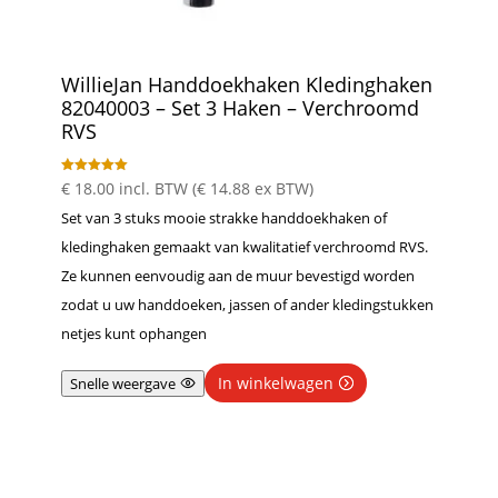
WillieJan Handdoekhaken Kledinghaken
82040003 – Set 3 Haken – Verchroomd
RVS
Gewaardeer
€
18.00
incl. BTW (
€
14.88
ex BTW)
d
5.00
Set van 3 stuks mooie strakke handdoekhaken of
uit 5
kledinghaken gemaakt van kwalitatief verchroomd RVS.
Ze kunnen eenvoudig aan de muur bevestigd worden
zodat u uw handdoeken, jassen of ander kledingstukken
netjes kunt ophangen
In winkelwagen
Snelle weergave