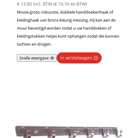
Gewaardeer
€
13.00
incl. BTW (
€
10.74
ex BTW)
d
5.00
Mooie grote, robuuste, dubbele handdoekenhaak of
uit 5
kledinghaak van brons kleurig messing. Hij kan aan de
muur bevestigd worden zodat u uw handdoeken of
kledingstukken netjes kunt ophangen zodat die kunnen
luchten en drogen.
In winkelwagen
Snelle weergave