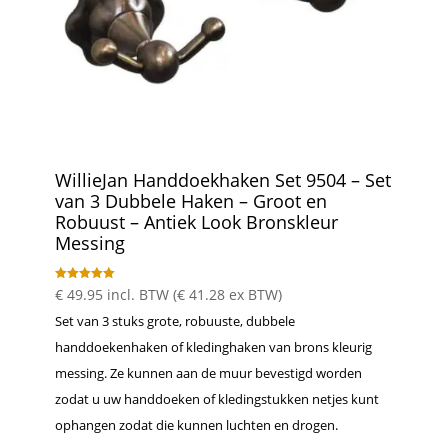
WillieJan Handdoekhaken Set 9504 – Set
van 3 Dubbele Haken – Groot en
Robuust – Antiek Look Bronskleur
Messing
Gewaardeer
€
49.95
incl. BTW (
€
41.28
ex BTW)
d
5.00
Set van 3 stuks grote, robuuste, dubbele
uit 5
handdoekenhaken of kledinghaken van brons kleurig
messing. Ze kunnen aan de muur bevestigd worden
zodat u uw handdoeken of kledingstukken netjes kunt
ophangen zodat die kunnen luchten en drogen.