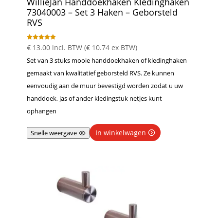
WillieJan Handdoekhaken Kledinghaken
73040003 – Set 3 Haken – Geborsteld
RVS
Gewaardeer
€
13.00
incl. BTW (
€
10.74
ex BTW)
d
5.00
Set van 3 stuks mooie handdoekhaken of kledinghaken
uit 5
gemaakt van kwalitatief geborsteld RVS. Ze kunnen
eenvoudig aan de muur bevestigd worden zodat u uw
handdoek, jas of ander kledingstuk netjes kunt
ophangen
In winkelwagen
Snelle weergave