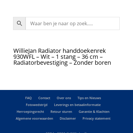
WillieJan Radiator handdoekenrek
930WFL – Wit – 1 stang – 36 cm –
Radiatorbevestiging – Zonder boren
FAQ
Contact
Over ons
Tips en Nieuws
Fotowedstrijd
Leverings en betaalinformatie
Herroepingsrecht
Retour sturen
Garantie & Klachten
Algemene voorwaarden
Disclaimer
Privacy statement