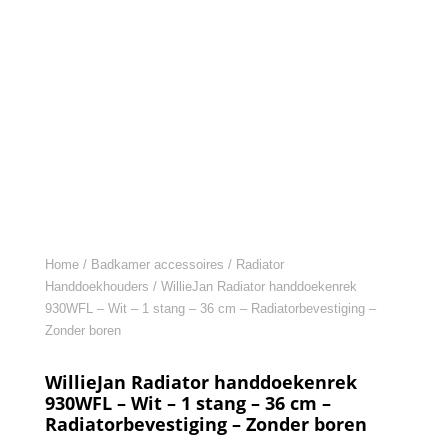
Home
/
Badkamer accessoires
/
Radiator
Handdoekhouders
/ WillieJan Radiator handdoekenrek
930WFL – Wit – 1 stang – 36 cm – Radiatorbevestiging –
Zonder boren
WillieJan Radiator handdoekenrek
930WFL – Wit – 1 stang – 36 cm –
Radiatorbevestiging – Zonder boren