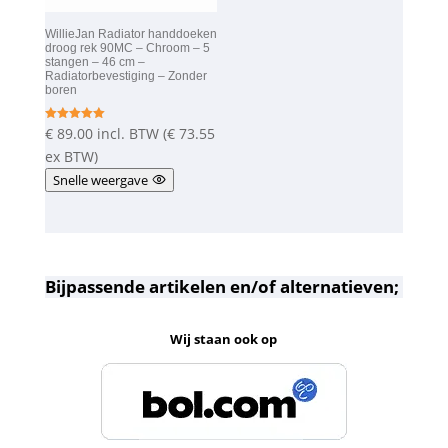
WillieJan Radiator handdoeken
droog rek 90MC – Chroom – 5
stangen – 46 cm –
Radiatorbevestiging – Zonder
boren
€
89.00
incl. BTW (
€
73.55
Gewaardeer
d
5.00
ex BTW)
uit 5
Snelle weergave
Bijpassende artikelen en/of alternatieven;
Wij staan ook op