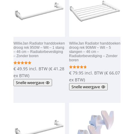
WillieJan Radiator handdoeken
WillieJan Radiator handdoeken
droog rek 950W – Wit – 1 stang
droog rek 90MW – Wit – 5
– 46 cm – Radiatorbevestiging
stangen – 46 cm –
– Zonder boren
Radiatorbevestiging – Zonder
boren
€
49.95
incl. BTW (
€
41.28
Gewaardeer
d
€
79.95
incl. BTW (
€
66.07
Gewaardeer
5.00
ex BTW)
d
uit 5
4.75
ex BTW)
Snelle weergave
uit 5
Snelle weergave