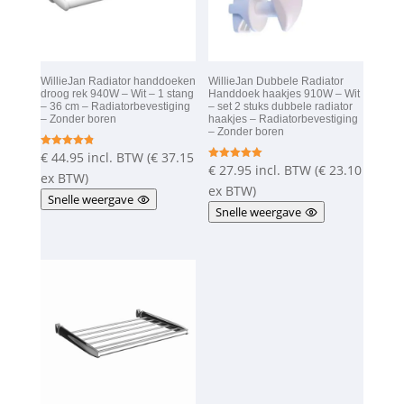
WillieJan Radiator handdoeken
WillieJan Dubbele Radiator
droog rek 940W – Wit – 1 stang
Handdoek haakjes 910W – Wit
– 36 cm – Radiatorbevestiging
– set 2 stuks dubbele radiator
– Zonder boren
haakjes – Radiatorbevestiging
– Zonder boren
€
44.95
incl. BTW (
€
37.15
Gewaardeer
d
€
27.95
incl. BTW (
€
23.10
Gewaardeer
4.83
ex BTW)
d
uit 5
5.00
ex BTW)
Snelle weergave
uit 5
Snelle weergave