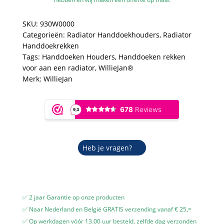
Wit
-
SKU:
930W0000
1
Categorieën:
Radiator Handdoekhouders
,
Radiator
stang
Handdoekrekken
-
Tags:
Handdoeken Houders
,
Handdoeken rekken
36
voor aan een radiator
,
WillieJan®
cm
Merk:
WillieJan
-
Radiatorbevestiging
-
Zonder
boren
aantal
Heb je vragen?
✅ 2 jaar Garantie op onze producten
✅ Naar Nederland en België GRATIS verzending vanaf € 25,=
✅ Op werkdagen vóór 13.00 uur besteld, zelfde dag verzonden