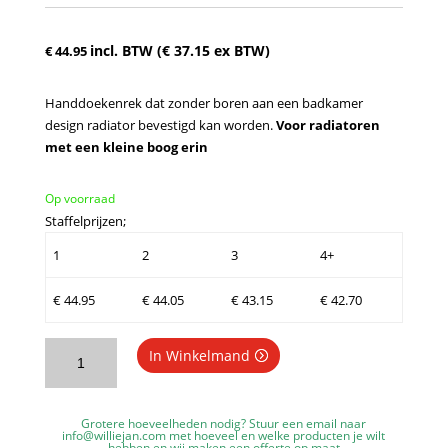
incl. BTW (
€
37.15
ex BTW)
€
44.95
Handdoekenrek dat zonder boren aan een badkamer
design radiator bevestigd kan worden.
Voor radiatoren
met een kleine boog erin
Op voorraad
Staffelprijzen;
1
2
3
4+
€
44.95
€
44.05
€
43.15
€
42.70
WillieJan
In Winkelmand
Radiator
handdoekenrek
930WFL
Grotere hoeveelheden nodig? Stuur een email naar
-
info@williejan.com
met hoeveel en welke producten je wilt
hebben en wij maken een offerte op maat