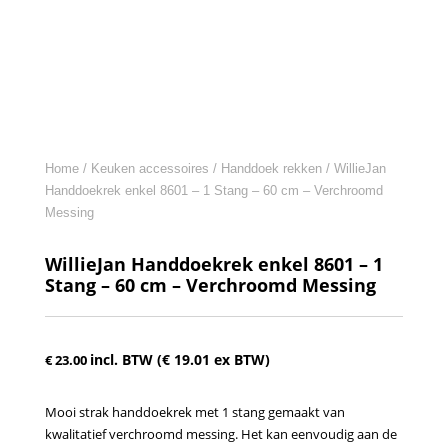
Home
/
Keuken accessoires
/
Handdoek rekken
/ WillieJan
Handdoekrek enkel 8601 – 1 Stang – 60 cm – Verchroomd
Messing
WillieJan Handdoekrek enkel 8601 – 1
Stang – 60 cm – Verchroomd Messing
incl. BTW (
€
19.01
ex BTW)
€
23.00
Mooi strak handdoekrek met 1 stang gemaakt van
kwalitatief verchroomd messing. Het kan eenvoudig aan de