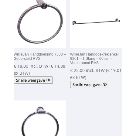
WillieJan Handdoekring 7303 –
WillieJan Handdoekrek enkel
Geborsteld RVS
8201 – 1 Stang – 60 cm –
Verchroomd RVS
€
18.00
incl. BTW (
€
14.88
€
23.00
incl. BTW (
€
19.01
ex BTW)
ex BTW)
Snelle weergave
Snelle weergave