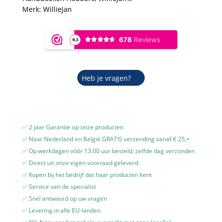
-
Merk:
WillieJan
Verchroomd
Messing
aantal
Heb je vragen?
✅ 2 jaar Garantie op onze producten
✅ Naar Nederland en België GRATIS verzending vanaf € 25,=
✅ Op werkdagen vóór 13.00 uur besteld, zelfde dag verzonden
✅ Direct uit onze eigen voorraad geleverd
✅ Kopen bij het bedrijf dat haar producten kent
✅ Service van de specialist
✅ Snel antwoord op uw vragen
✅ Levering in alle EU-landen