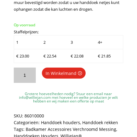
muur bevestigd worden zodat u uw handdoek netjes kunt
ophangen zodat die kan luchten en drogen.
Op voorraad
Staffelprijzen;
1
2
3
4+
€
23.00
€
22.54
€
22.08
€
21.85
WillieJan
In Winkelmand
Handdoekrek
enkel
8601
Grotere hoeveelheden nodig? Stuur een email naar
-
info@williejan.com
met hoeveel en welke producten je wilt
hebben en wij maken een offerte op maat
1
Stang
SKU:
86010000
-
Categorieën:
Handdoek houders
,
Handdoek rekken
60
Tags:
Badkamer Accessoires Verchroomd Messing
,
cm
Handdoeken Houders
,
WillieJan®