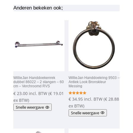
Anderen bekeken ook;
WillieJan Handdoekenrek
WillieJan Handdoekring 9503 –
dubbel 86022 – 2 stangen – 60
Antiek Look Bronskleur
cm – Verchroomd RVS
Messing
€
23.00
incl. BTW (
€
19.01
€
34.95
incl. BTW (
€
28.88
Gewaardeer
ex BTW)
d
5.00
ex BTW)
Snelle weergave
uit 5
Snelle weergave