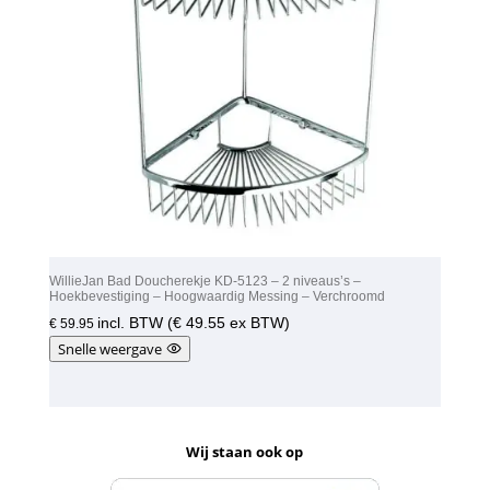
WillieJan Bad Doucherekje KD-5123 – 2 niveaus’s –
Hoekbevestiging – Hoogwaardig Messing – Verchroomd
incl. BTW (
€
49.55
ex BTW)
€
59.95
Snelle weergave
Wij staan ook op