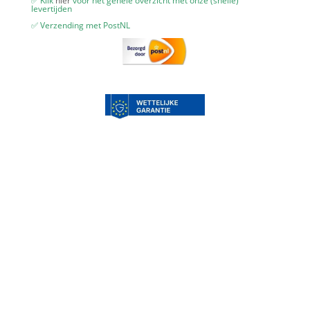
✅ Klik
hier
voor het gehele overzicht met onze (snelle)
levertijden
✅ Verzending met PostNL