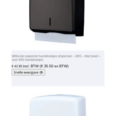
WillieJan papieren handdoekjes dispenser – ABS – Mat zwart –
voor 600 handdoekjes
incl. BTW (
€
35.50
ex BTW)
€
42.95
Snelle weergave