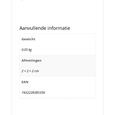
het
laden...
Aanvullende informatie
Gewicht
0.05 kg
Afmetingen
2 × 2 × 2 cm
EAN
7432228385356