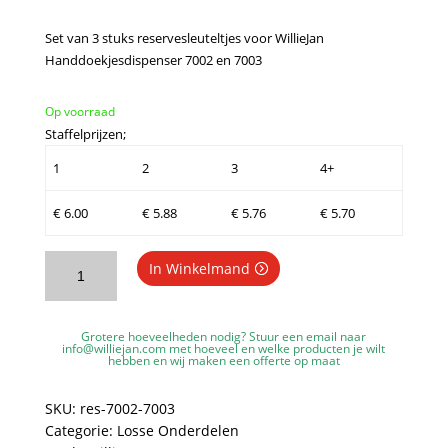
Set van 3 stuks reservesleuteltjes voor WillieJan
Handdoekjesdispenser 7002 en 7003
Op voorraad
Staffelprijzen;
1
2
3
4+
€
6.00
€
5.88
€
5.76
€
5.70
Reservesleuteltjes
In Winkelmand
voor
WillieJan
Handdoekjesdispenser
Grotere hoeveelheden nodig? Stuur een email naar
7002
info@williejan.com
met hoeveel en welke producten je wilt
hebben en wij maken een offerte op maat
en
7003
SKU:
res-7002-7003
aantal
Categorie:
Losse Onderdelen