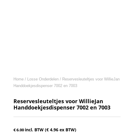
Home
/
Losse Onderdelen
/ Reservesleuteltjes voor WillieJan
Handdoekjesdispenser 7002 en 7003
Reservesleuteltjes voor WillieJan
Handdoekjesdispenser 7002 en 7003
incl. BTW (
€
4.96
ex BTW)
€
6.00