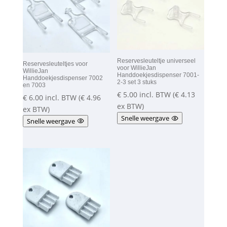
Reservesleuteltje universeel
Reservesleuteltjes voor
voor WillieJan
WillieJan
Handdoekjesdispenser 7001-
Handdoekjesdispenser 7002
2-3 set 3 stuks
en 7003
€
5.00
incl. BTW (
€
4.13
€
6.00
incl. BTW (
€
4.96
ex BTW)
ex BTW)
Snelle weergave
Snelle weergave