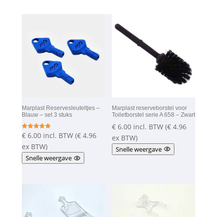
Marplast Reservesleuteltjes –
Marplast reserveborstel voor
Blauw – set 3 stuks
Toiletborstel serie A 658 – Zwart
€
6.00
incl. BTW (
€
4.96
€
6.00
incl. BTW (
€
4.96
Gewaardeer
ex BTW)
d
5.00
ex BTW)
Snelle weergave
uit 5
Snelle weergave