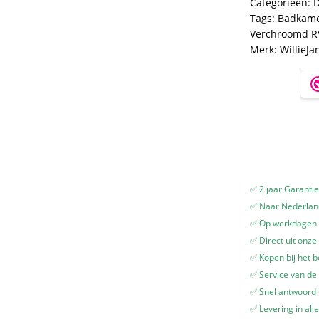
Categorieën:
D
-
Tags:
Badkame
Hoogwaardig
Verchroomd R
RVS
Merk:
WillieJa
-
Verchroomd
aantal
✅ 2 jaar Garanti
✅ Naar Nederland
✅ Op werkdagen v
✅ Direct uit onze
✅ Kopen bij het b
✅ Service van de 
✅ Snel antwoord
✅ Levering in all