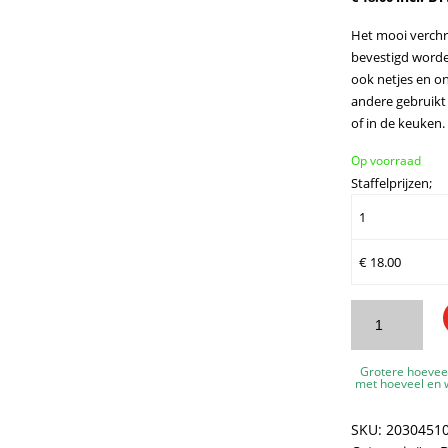
Het mooi verchr
bevestigd worden
ook netjes en o
andere gebruikt
of in de keuken.
Op voorraad
Staffelprijzen;
1
€
18.00
WillieJan
Bad
Doucherekje
Grotere hoevee
KD-
met hoeveel en w
30451
-
SKU:
2030451
Hoekbevestigin