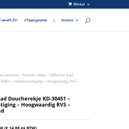
Winkel
vanaf € 25,=
✅2 Jaar garantie
|
Account
accessoires
/
Keuken rekjes
/ WillieJan Bad
30451 – Hoekbevestiging – Hoogwaardig RVS –
Bad Doucherekje KD-30451 –
tiging – Hoogwaardig RVS –
md
TW (
€
14.88
ex BTW)