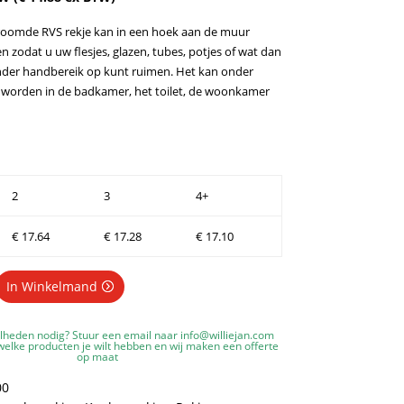
oomde RVS rekje kan in een hoek aan de muur
 zodat u uw flesjes, glazen, tubes, potjes of wat dan
nder handbereik op kunt ruimen. Het kan onder
 worden in de badkamer, het toilet, de woonkamer
2
3
4+
€
17.64
€
17.28
€
17.10
In Winkelmand
lheden nodig? Stuur een email naar
info@williejan.com
elke producten je wilt hebben en wij maken een offerte
op maat
00
g