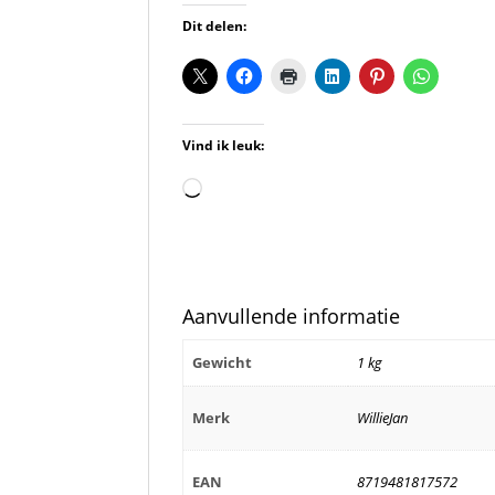
Dit delen:
Vind ik leuk:
Aan
het
laden...
Aanvullende informatie
Gewicht
1 kg
Merk
WillieJan
EAN
8719481817572