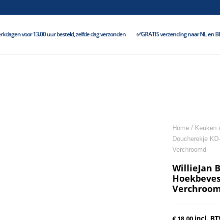
kdagen voor 13.00 uur besteld, zelfde dag verzonden
✅GRATIS verzending naar NL en BE 
Home
/
Keuken 
Doucherekje KD-
Verchroomd
WillieJan 
Hoekbeves
Verchroo
incl. B
€
18.00