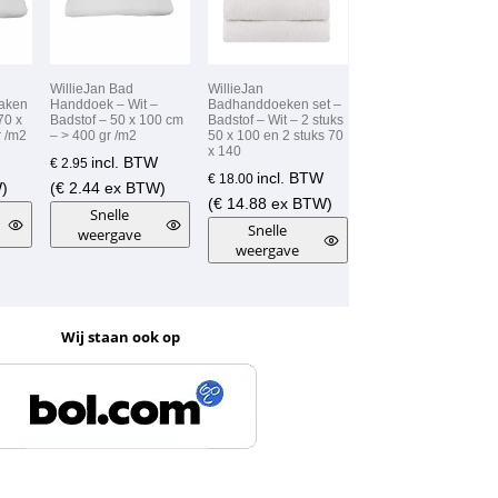
WillieJan Bad
WillieJan
aken
Handdoek – Wit –
Badhanddoeken set –
70 x
Badstof – 50 x 100 cm
Badstof – Wit – 2 stuks
r /m2
– > 400 gr /m2
50 x 100 en 2 stuks 70
x 140
incl. BTW
€
2.95
incl. BTW
€
18.00
)
(
€
2.44
ex BTW)
(
€
14.88
ex BTW)
Snelle
Snelle
weergave
weergave
Wij staan ook op