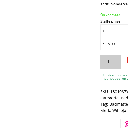
antislip onderka
Op voorraad
Staffelprijzen;
1
€
18.00
WillieJan
Badmat
|
Grotere hoevee
Wit
met hoeveel en w
|
50
SKU:
1801087
x
Categorie:
Bad
80
Tag:
Badmatt
cm
Merk:
WillieJa
|
Microvezel
|