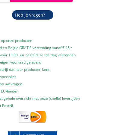
Heb je vragen?
e op onze producten
 en België GRATIS verzending vanaf € 25,=
óór 13.00 uur besteld, zelfde dag verzonden
 eigen voorraad geleverd
edrijf dat haar producten kent
specialist
 op uw vragen
e EU-landen
t gehele overzicht met onze (snelle) levertijden
t PostNL