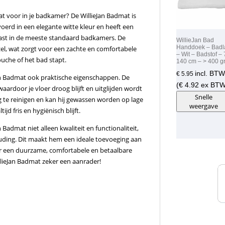
at voor in je badkamer? De WillieJan Badmat is
voerd in een elegante witte kleur en heeft een
past in de meeste standaard badkamers. De
WillieJan Bad
Handdoek – Badl
l, wat zorgt voor een zachte en comfortabele
– Wit – Badstof – 
uche of het bad stapt.
140 cm – > 400 g
incl. BTW
€
5.95
Jan Badmat ook praktische eigenschappen. De
(
€
4.92
ex BTW
aardoor je vloer droog blijft en uitglijden wordt
Snelle
te reinigen en kan hij gewassen worden op lage
weergave
d fris en hygiënisch blijft.
 Badmat niet alleen kwaliteit en functionaliteit,
uding. Dit maakt hem een ideale toevoeging aan
ar een duurzame, comfortabele en betaalbare
illieJan Badmat zeker een aanrader!