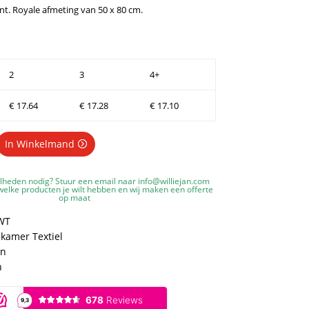
nt. Royale afmeting van 50 x 80 cm.
2
3
4+
€
17.64
€
17.28
€
17.10
In Winkelmand
lheden nodig? Stuur een email naar
info@williejan.com
elke producten je wilt hebben en wij maken een offerte
op maat
WT
kamer Textiel
en
n