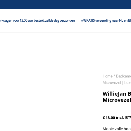
kdagen voor 13.00 uur besteld, zelfde dag verzonden
✅GRATIS verzending naar NL en BE 
Home
/
Badkamer
Microvezel | Lux
WillieJan 
Microvezel
incl. B
€
18.00
Mooie volle hoo