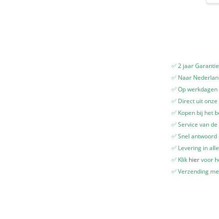
Luxe
en
Comfortabel
aantal
✅ 2 jaar Garanti
✅ Naar Nederland
✅ Op werkdagen v
✅ Direct uit onze
✅ Kopen bij het b
✅ Service van de 
✅ Snel antwoord
✅ Levering in all
✅ Klik
hier
voor he
✅ Verzending me