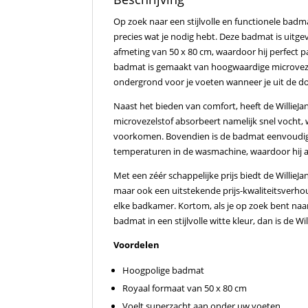
Op zoek naar een stijlvolle en functionele badm
precies wat je nodig hebt. Deze badmat is uitge
afmeting van 50 x 80 cm, waardoor hij perfect 
badmat is gemaakt van hoogwaardige microveze
ondergrond voor je voeten wanneer je uit de do
Naast het bieden van comfort, heeft de Willie
microvezelstof absorbeert namelijk snel vocht, w
voorkomen. Bovendien is de badmat eenvoudig 
temperaturen in de wasmachine, waardoor hij altij
Met een zéér schappelijke prijs biedt de WillieJan
maar ook een uitstekende prijs-kwaliteitsverho
elke badkamer. Kortom, als je op zoek bent na
badmat in een stijlvolle witte kleur, dan is de W
Voordelen
Hoogpolige badmat
Royaal formaat van 50 x 80 cm
Voelt superzacht aan onder uw voeten