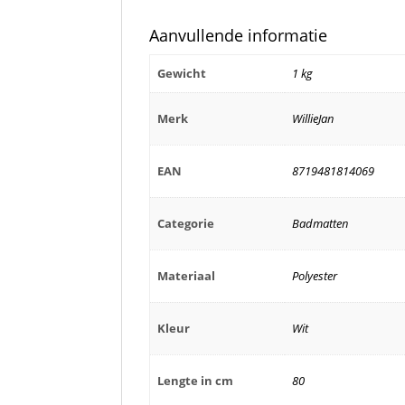
Aanvullende informatie
Gewicht
1 kg
Merk
WillieJan
EAN
8719481814069
Categorie
Badmatten
Materiaal
Polyester
Kleur
Wit
Lengte in cm
80