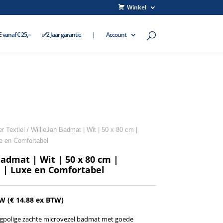
Winkel
vanaf € 25,=
✅2 Jaar garantie
|
Account
 Textiel
/ WillieJan Badmat | Wit | 50 x 80 cm |
e en Comfortabel
Badmat | Wit | 50 x 80 cm |
 | Luxe en Comfortabel
TW (
€
14.88
ex BTW)
gpolige zachte microvezel badmat met goede