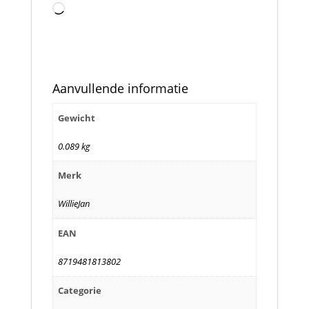
Aan
het
laden...
Aanvullende informatie
Gewicht
0.089 kg
Merk
WillieJan
EAN
8719481813802
Categorie