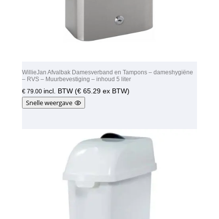
WillieJan Afvalbak Damesverband en Tampons – dameshygiëne
– RVS – Muurbevestiging – inhoud 5 liter
incl. BTW (
€
65.29
ex BTW)
€
79.00
Snelle weergave