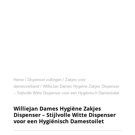
Home
/
Dispenser vullingen
/
Zakjes voor
damesverband
/ WillieJan Dames Hygiëne Zakjes Dispenser
– Stijlvolle Witte Dispenser voor een Hygiënisch Damestoilet
WillieJan Dames Hygiëne Zakjes
Dispenser – Stijlvolle Witte Dispenser
voor een Hygiënisch Damestoilet