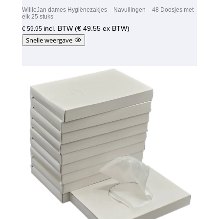
WillieJan dames Hygiënezakjes – Navullingen – 48 Doosjes met
elk 25 stuks
incl. BTW (
€
49.55
ex BTW)
€
59.95
Snelle weergave