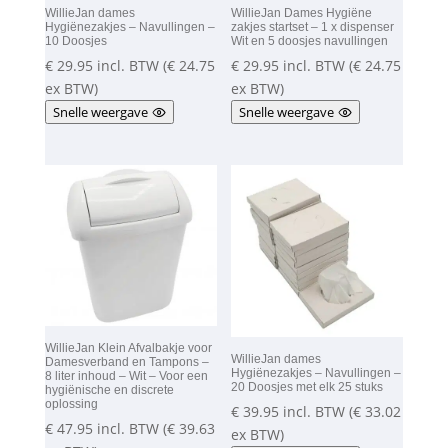
WillieJan dames
WillieJan Dames Hygiëne
Hygiënezakjes – Navullingen –
zakjes startset – 1 x dispenser
10 Doosjes
Wit en 5 doosjes navullingen
€
29.95
incl. BTW (
€
24.75
€
29.95
incl. BTW (
€
24.75
ex BTW)
ex BTW)
Snelle weergave
Snelle weergave
WillieJan Klein Afvalbakje voor
WillieJan dames
Damesverband en Tampons –
Hygiënezakjes – Navullingen –
8 liter inhoud – Wit – Voor een
20 Doosjes met elk 25 stuks
hygiënische en discrete
oplossing
€
39.95
incl. BTW (
€
33.02
€
47.95
incl. BTW (
€
39.63
ex BTW)