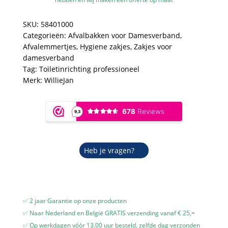
-
Stijlvolle
SKU:
58401000
Witte
Categorieën:
Afvalbakken voor Damesverband
,
Dispenser
Afvalemmertjes
,
Hygiene zakjes
,
Zakjes voor
voor
damesverband
een
Tag:
Toiletinrichting professioneel
Hygiënisch
Merk:
WillieJan
Damestoilet
aantal
Heb je vragen?
✅ 2 jaar Garantie op onze producten
✅ Naar Nederland en België GRATIS verzending vanaf € 25,=
✅ Op werkdagen vóór 13.00 uur besteld, zelfde dag verzonden