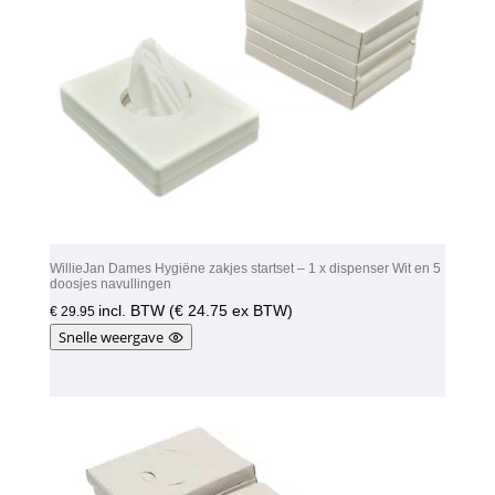
WillieJan Dames Hygiëne zakjes startset – 1 x dispenser Wit en 5
doosjes navullingen
incl. BTW (
€
24.75
ex BTW)
€
29.95
Snelle weergave