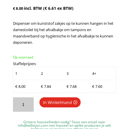
incl. BTW (
€
6.61
ex BTW)
€
8.00
Dispenser om kunststof zakjes op te kunnen hangen in het
damestoilet bij het afvalbakje om tampons en
maandverband op hygiënische in het afvalbakje te kunnen
deponeren.
Op voorraad
Staffelprijzen;
1
2
3
4+
€
8.00
€
7.84
€
7.68
€
7.60
WillieJan
In Winkelmand
Dames
Hygiëne
Zakjes
Grotere hoeveelheden nodig? Stuur een email naar
Dispenser
info@williejan.com
met hoeveel en welke producten je wilt
hebben en wij maken een offerte op maat