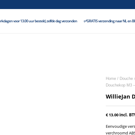
kdagen voor 13.00 uur besteld, zelfde dag verzonden
✅GRATIS verzending naar NL en BE 
Home
/
Douche s
Douchekop M3 –
WillieJan 
incl. B
€
13.00
Eenvoudige vers
verchroomd ABS