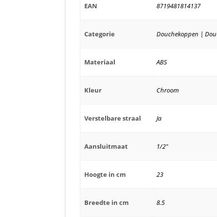
EAN
8719481814137
Categorie
Douchekoppen | Douc
Materiaal
ABS
Kleur
Chroom
Verstelbare straal
Ja
Aansluitmaat
1/2"
Hoogte in cm
23
Breedte in cm
8.5