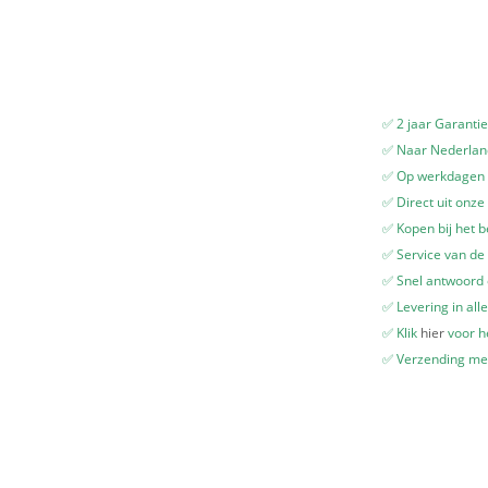
✅ 2 jaar Garanti
✅ Naar Nederland
✅ Op werkdagen v
✅ Direct uit onze
✅ Kopen bij het b
✅ Service van de 
✅ Snel antwoord
✅ Levering in all
✅ Klik
hier
voor he
✅ Verzending me