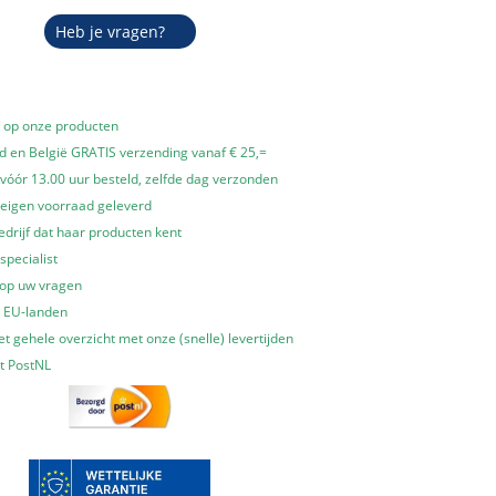
Heb je vragen?
e op onze producten
 en België GRATIS verzending vanaf € 25,=
óór 13.00 uur besteld, zelfde dag verzonden
 eigen voorraad geleverd
edrijf dat haar producten kent
specialist
 op uw vragen
e EU-landen
t gehele overzicht met onze (snelle) levertijden
t PostNL