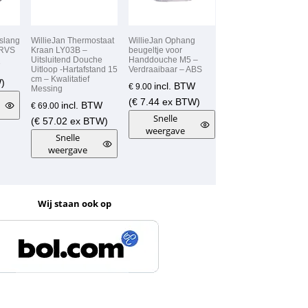
slang
WillieJan Thermostaat
WillieJan Ophang
 RVS
Kraan LY03B –
beugeltje voor
Uitsluitend Douche
Handdouche M5 –
Uitloop -Hartafstand 15
Verdraaibaar – ABS
cm – Kwalitatief
)
incl. BTW
€
9.00
Messing
(
€
7.44
ex BTW)
incl. BTW
€
69.00
Snelle
(
€
57.02
ex BTW)
weergave
Snelle
weergave
Wij staan ook op