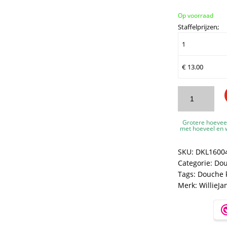
Op voorraad
Staffelprijzen;
1
€
13.00
WillieJan
Douchekop
M3
Grotere hoevee
-
met hoeveel en w
3
standen
SKU:
DKL1600
aantal
Categorie:
Dou
Tags:
Douche 
Merk:
WillieJa