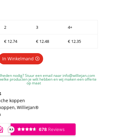
2
3
4+
€
12.74
€
12.48
€
12.35
In Winkelmand
lheden nodig? Stuur een email naar
info@williejan.com
elke producten je wilt hebben en wij maken een offerte
op maat
4
che koppen
koppen
,
WillieJan®
n