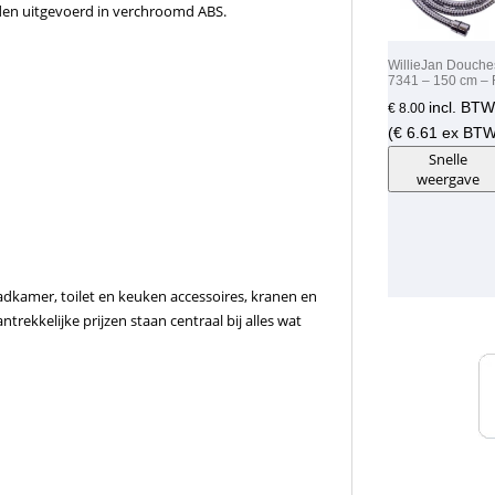
en uitgevoerd in verchroomd ABS.
WillieJan Douche
7341 – 150 cm –
incl. BTW
€
8.00
(
€
6.61
ex BTW
Snelle
weergave
adkamer, toilet en keuken accessoires, kranen en
rekkelijke prijzen staan centraal bij alles wat