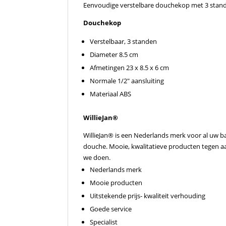
Eenvoudige verstelbare douchekop met 3 stand
Douchekop
Verstelbaar, 3 standen
Diameter 8.5 cm
Afmetingen 23 x 8.5 x 6 cm
Normale 1/2″ aansluiting
Materiaal ABS
WillieJan®
WillieJan® is een Nederlands merk voor al uw b
douche. Mooie, kwalitatieve producten tegen aant
we doen.
Nederlands merk
Mooie producten
Uitstekende prijs- kwaliteit verhouding
Goede service
Specialist