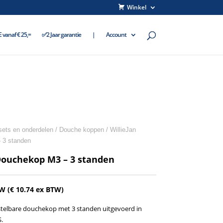
Winkel
vanaf € 25,=
✅2 Jaar garantie
|
Account
ets en onderdelen
/
Douche koppen
/ WillieJan
 3 standen
Douchekop M3 – 3 standen
TW (
€
10.74
ex BTW)
telbare douchekop met 3 standen uitgevoerd in
.