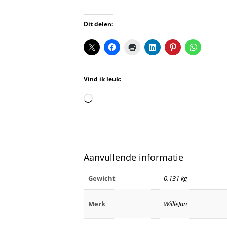
Dit delen:
Vind ik leuk:
Aan
het
laden...
Aanvullende informatie
Gewicht
0.131 kg
Merk
WillieJan